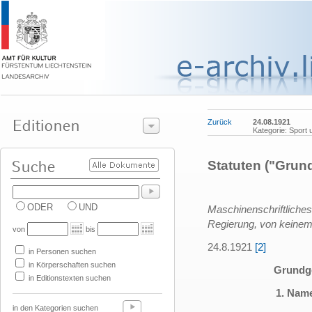
Zurück
24.08.1921
Kategorie: Sport 
Statuten ("Grun
ODER
UND
Maschinenschriftlich
Regierung, von keinem
von
bis
24.8.1921
[2]
in Personen suchen
in Körperschaften suchen
Grundge
in Editionstexten suchen
1. Name
in den Kategorien suchen