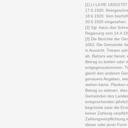
[1] LI LA RE 1920/2757
17.6.1920. Reingeschri
18.6.1920. Vom bischöf
20.6.1920 eingesehen. 
[2] Vgl. hiezu das Schr
Regierung vom 14.4.19
[3] Die Berichte der G
1062: Die Gemeinde Vad
in Aussicht. Triesen sa
ab. Balzers war bereit
Betrag zu leisten oder 
entgegenzukommen. Trie
gleich den anderen Ge
genauere Angaben, wie
stehen käme. Planken wa
Betrag zu widmen, dies
Gemeinden des Landes 
entsprechenden jährli
begrüsste zwar die Erri
keiner Zahlung verpflic
Zahlungsverpflichtung e
dieser oder jener Form 