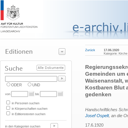
Zurück
17.06.1920
Kategorie: Kirche
Regierungssekre
Gemeinden um ei
Waisenanstalt, 
ODER
UND
Kostbaren Blut 
gedenken
von
bis
in Personen suchen
in Körperschaften suchen
Handschriftliches Schr
in Editionstexten suchen
Josef Ospelt
, an die 
17.6.1920
in den Kategorien suchen