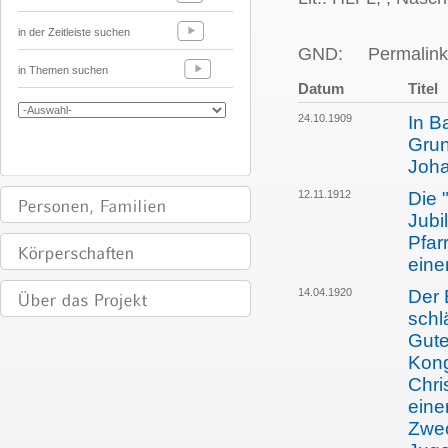
in der Zeitleiste suchen
GND:
Permalink
in Themen suchen
Datum
Titel
24.10.1909
In Ba
Grun
Joha
12.11.1912
Die 
Jubi
Pfar
eine
14.04.1920
Der 
schl
Gute
Kong
Chri
eine
Zwec