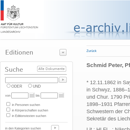
Zurück
Schmid Peter, Pf
* 12.11.1862 in S
ODER
UND
in Schwyz, 1886–1
von
bis
und Chur. 1790 Pr
1898–1931 Pfarrer 
in Personen suchen
in Körperschaften suchen
Schwestern der Chr
in Editionstexten suchen
Sekretär des Liech
in den Kategorien suchen
Lit.: HLFL, ; Näsch