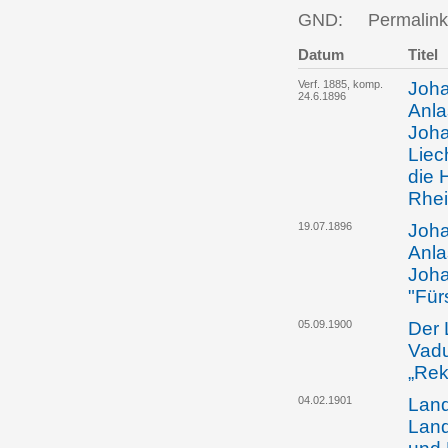
GND:
Permalink
Datum
Titel
Verf. 1885, komp.
Joha
24.6.1896
Anla
Joha
Liec
die 
Rhei
19.07.1896
Joha
Anla
Joha
"Für
05.09.1900
Der 
Vadu
„Rek
04.02.1901
Land
Land