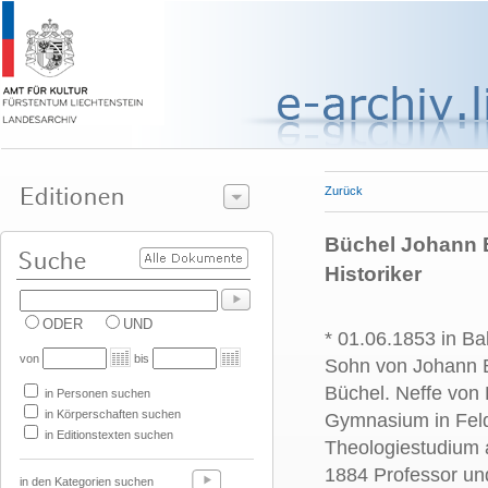
Zurück
Büchel Johann B
Historiker
ODER
UND
* 01.06.1853 in Ba
von
bis
Sohn von Johann B
Büchel. Neffe von
in Personen suchen
in Körperschaften suchen
Gymnasium in Feld
in Editionstexten suchen
Theologiestudium 
1884 Professor un
in den Kategorien suchen