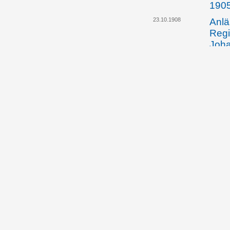
190
23.10.1908
Anlä
Regi
Joha
eine
grün
Feue
doti
13.11.1908
Das 
huld
sein
13.11.1908
Der 
betr
14./
des 
Joha
13.11.1908
Das 
beri
Dele