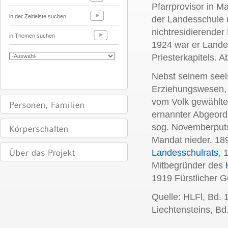
Pfarrprovisor in 
in der Zeitleiste suchen
der Landesschule u
nichtresidierende
in Themen suchen
1924 war er Lande
Priesterkapitels.
Ab
Nebst seinem seels
Erziehungswesen, a
vom Volk gewählte
ernannter Abgeord
sog. Novemberputs
Mandat nieder.
18
Landesschulrats
, 
Mitbegründer des
1919 Fürstlicher G
Quelle: HLFl, Bd. 
Liechtensteins, Bd