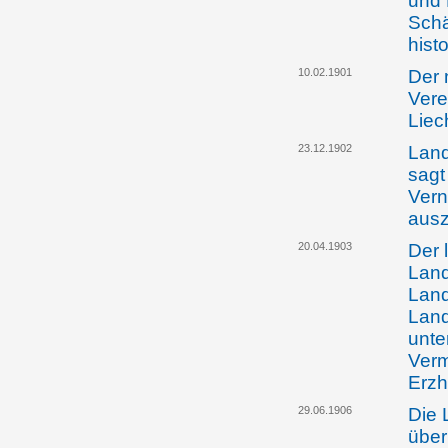
und 
Schä
hist
10.02.1901
Der 
Vere
Liec
23.12.1902
Land
sagt
Vern
aus
20.04.1903
Der 
Land
Lan
Land
unte
Verm
Erzh
29.06.1906
Die 
über