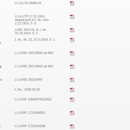
LI LA LTA 1908/L01
LI LA LTP 17.11.1910,
abgedruckt in L.Vo. vom
2.12.1910, S. 6.
LGBl. 1914 Nr. 8; L.Vo.
31.10.1914, S. 5
L.Vo., Nr. 22, 31.5.1918, S. 1
t
LI LA RE 1921/3690 ad 963
g
LI LA RE 1921/3693 ad 963
av
LI LA RE 1922/2497
L.Na., 1930.09.20
LI LA RF 156/007/001/002
LI LA RF 172/154/001
e
LI LA RF 172/154/008