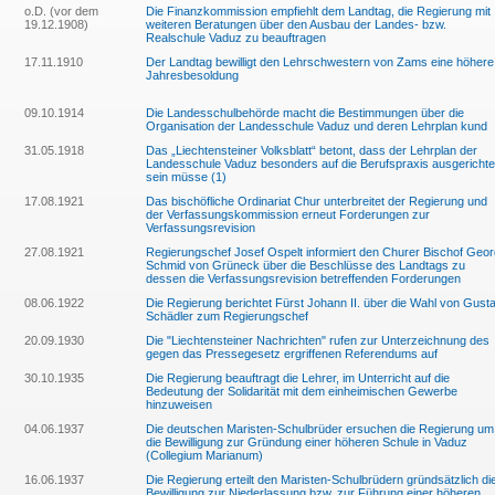
o.D. (vor dem
Die Finanzkommission empfiehlt dem Landtag, die Regierung mit
19.12.1908)
weiteren Beratungen über den Ausbau der Landes- bzw.
Realschule Vaduz zu beauftragen
17.11.1910
Der Landtag bewilligt den Lehrschwestern von Zams eine höhere
Jahresbesoldung
09.10.1914
Die Landesschulbehörde macht die Bestimmungen über die
Organisation der Landesschule Vaduz und deren Lehrplan kund
31.05.1918
Das „Liechtensteiner Volksblatt“ betont, dass der Lehrplan der
Landesschule Vaduz besonders auf die Berufspraxis ausgerichte
sein müsse (1)
17.08.1921
Das bischöfliche Ordinariat Chur unterbreitet der Regierung und
der Verfassungskommission erneut Forderungen zur
Verfassungsrevision
27.08.1921
Regierungschef Josef Ospelt informiert den Churer Bischof Geor
Schmid von Grüneck über die Beschlüsse des Landtags zu
dessen die Verfassungsrevision betreffenden Forderungen
08.06.1922
Die Regierung berichtet Fürst Johann II. über die Wahl von Gust
Schädler zum Regierungschef
20.09.1930
Die "Liechtensteiner Nachrichten" rufen zur Unterzeichnung des
gegen das Pressegesetz ergriffenen Referendums auf
30.10.1935
Die Regierung beauftragt die Lehrer, im Unterricht auf die
Bedeutung der Solidarität mit dem einheimischen Gewerbe
hinzuweisen
04.06.1937
Die deutschen Maristen-Schulbrüder ersuchen die Regierung um
die Bewilligung zur Gründung einer höheren Schule in Vaduz
(Collegium Marianum)
16.06.1937
Die Regierung erteilt den Maristen-Schulbrüdern gründsätzlich di
Bewilligung zur Niederlassung bzw. zur Führung einer höheren