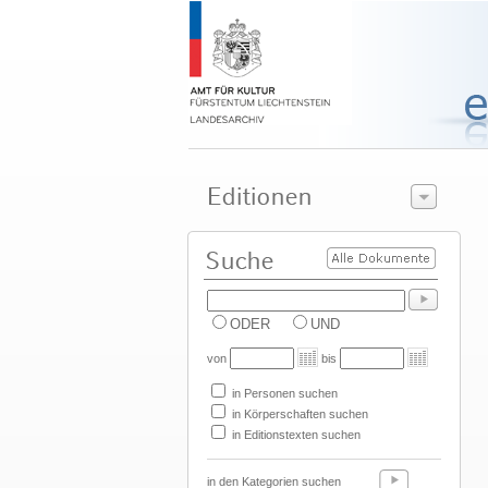
ODER
UND
von
bis
in Personen suchen
in Körperschaften suchen
in Editionstexten suchen
in den Kategorien suchen