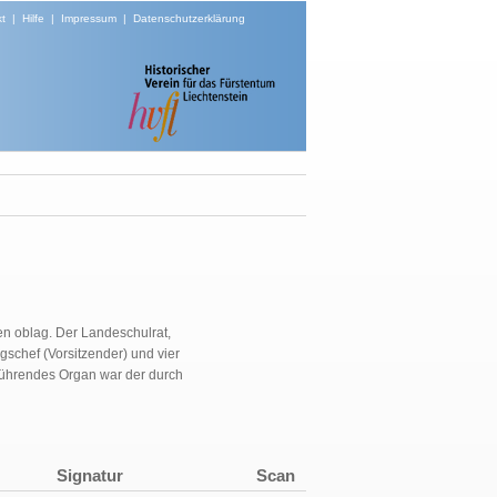
t
|
Hilfe
|
Impressum
|
Datenschutzerklärung
n oblag. Der Landeschulrat,
schef (Vorsitzender) und vier
sführendes Organ war der durch
Signatur
Scan