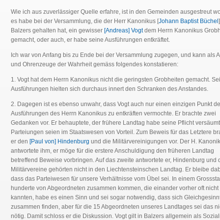
Wie ich aus zuverlässiger Quelle erfahre, ist in den Gemeinden ausgestreut w
es habe bei der Versammlung, die der Herr Kanonikus [
Johann Baptist Büchel
Balzers gehalten hat, ein gewisser
[Andreas] Vogt
dem Herrn Kanonikus Grobh
gemacht, oder auch, er habe seine Ausführungen entkräftet.
Ich war von Anfang bis zu Ende bei der Versammlung zugegen, und kann als 
und Ohrenzeuge der Wahrheit gemäss folgendes konstatieren:
1. Vogt hat dem Herrn Kanonikus nicht die geringsten Grobheiten gemacht. Se
Ausführungen hielten sich durchaus innert den Schranken des Anstandes.
2. Dagegen ist es ebenso unwahr, dass Vogt auch nur einen einzigen Punkt de
Ausführungen des Herrn Kanonikus zu entkräften vermochte. Er brachte zwei
Gedanken vor. Er behauptete, der frühere Landtag habe seine Pflicht versäum
Parteiungen seien im Staatswesen von Vorteil. Zum Beweis für das Letztere br
er den
[Paul von] Hindenburg
und die Militärvereinigungen vor. Der H. Kanoni
antwortete ihm, er möge für die erstere Anschuldigung den früheren Landtag
betreffend Beweise vorbringen. Auf das zweite antwortete er, Hindenburg und 
Militärvereine gehörten nicht in den Liechtensteinschen Landtag. Er bleibe dab
dass das Parteiwesen für unsere Verhältnisse vom Übel sei. In einem Grosssta
hunderte von Abgeordneten zusammen kommen, die einander vorher oft nicht
kannten, habe es einen Sinn und sei sogar notwendig, dass sich Gleichgesinn
zusammen finden, aber für die 15 Abgeordneten unseres Landtages sei das ni
nötig. Damit schloss er die Diskussion. Vogt gilt in Balzers allgemein als Soziali