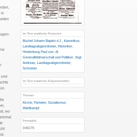
orden,
] in
eiten
Im Text erwähnte Personen
Augen-
Büchel Johann Baptist d.J., Kanonikus,
Landtagsabgeordneter, Historiker
;
ine
Hindenburg Paul von, dt.
Generalfeldmarschall und Politiker
;
Vogt
Andreas, Landtagsabgeordneter,
r
Schreiner
t und
Im Text erwähnte Körperschaften
achte
kus
Themen
die
Kirche
;
Parteien
;
Sozialismus
;
ei,
Wahlkampf
at, wo
 einmal
Permalink
te
D46276
cht
st.