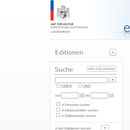
ODER
UND
von
bis
in Personen suchen
in Körperschaften suchen
in Editionstexten suchen
in den Kategorien suchen