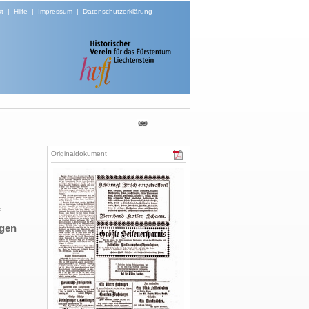
t
|
Hilfe
|
Impressum
|
Datenschutzerklärung
Originaldokument
f
egen