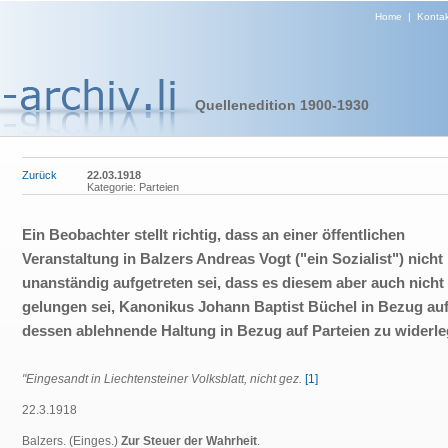
Home
|
Kontak
Quellenedition 1900-1930
Zurück
22.03.1918
Kategorie: Parteien
Ein Beobachter stellt richtig, dass an einer öffentlichen
Veranstaltung in Balzers Andreas Vogt ("ein Sozialist") nicht
unanständig aufgetreten sei, dass es diesem aber auch nicht
gelungen sei, Kanonikus Johann Baptist Büchel in Bezug au
dessen ablehnende Haltung in Bezug auf Parteien zu widerl
"Eingesandt in Liechtensteiner Volksblatt, nicht gez.
[1]
22.3.1918
Balzers. (Einges.)
Zur Steuer der Wahrheit
.