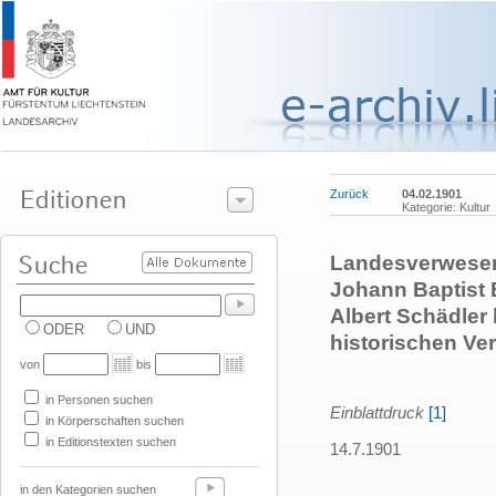
Zurück
04.02.1901
Kategorie: Kultur
Landesverweser 
Johann Baptist 
Albert Schädler
ODER
UND
historischen Ver
von
bis
in Personen suchen
Einblattdruck
[1]
in Körperschaften suchen
in Editionstexten suchen
14.7.1901
in den Kategorien suchen