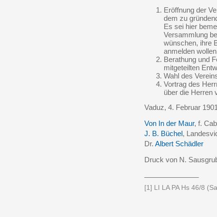
Eröffnung der V
dem zu gründende
Es sei hier beme
Versammlung bei
wünschen, ihre B
anmelden wollen
Berathung und Fe
mitgeteilten Entw
Wahl des Verein
Vortrag des Her
über die Herren 
Vaduz, 4. Februar 190
Von In der Maur
,
f. Cab
J. B. Büchel
, Landesvi
Dr.
Albert Schädler
Druck von N. Sausgrub
______________
[1] LI LA PA Hs 46/8 (