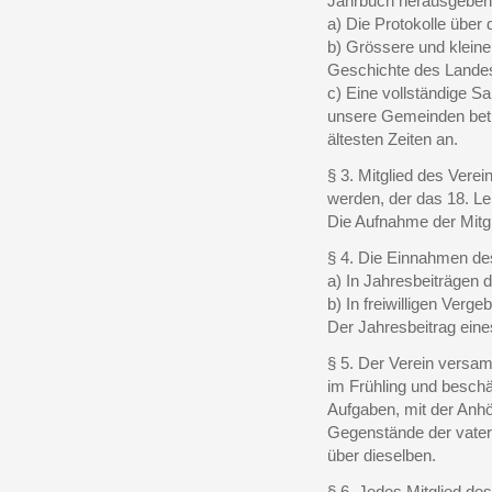
Jahrbuch herausgeben. 
a) Die Protokolle über
b)
Grössere und kleine
Geschichte des Landes
c)
Eine vollständige S
unsere Gemeinden betr
ältesten Zeiten an.
§ 3. Mitglied des Vere
werden, der das 18. Le
Die Aufnahme der Mitgl
§ 4. Die Einnahmen de
a)
In Jahresbeiträgen d
b)
In freiwilligen Verge
Der Jahresbeitrag eine
§ 5. Der Verein versamm
im Frühling und beschäf
Aufgaben, mit der Anhö
Gegenstände der vater
über dieselben.
§ 6. Jedes Mitglied de