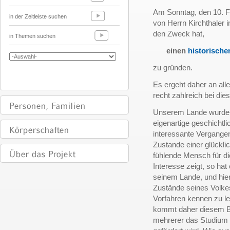
Am Sonntag, den 10. F
in der Zeitleiste suchen
von Herrn Kirchthaler 
den Zweck hat,
in Themen suchen
einen
historische
zu gründen.
Es ergeht daher an all
recht zahlreich bei di
Unserem Lande wurde 
eigenartige geschichtl
interessante Vergangenh
Zustande einer glückli
fühlende Mensch für d
Interesse zeigt, so ha
seinem Lande, und hieri
Zustände seines Volke
Vorfahren kennen zu le
kommt daher diesem Bes
mehrerer das Studium 