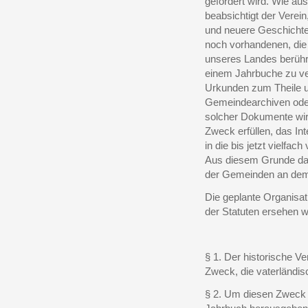
gefördert wird. Wie au
beabsichtigt der Verein
und neuere Geschichte
noch vorhandenen, die 
unseres Landes berühr
einem Jahrbuche zu ver
Urkunden zum Theile u
Gemeindearchiven oder 
solcher Dokumente wir
Zweck erfüllen, das I
in die bis jetzt vielfa
Aus diesem Grunde dar
der Gemeinden an dem 
Die geplante Organisa
der Statuten ersehen 
§ 1. Der historische V
Zweck, die vaterländi
§ 2. Um diesen Zweck z