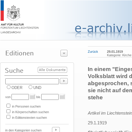
Zurück
29.01.1919
Kategorie: Kirche
In einem "Einge
Volksblatt wird 
abgesprochen, si
ODER
UND
sie nicht auf d
stehe
von
bis
in Personen suchen
in Körperschaften suchen
Artikel im Liechtenstein
in Editionstexten suchen
29.1.1919
in den Kategorien suchen