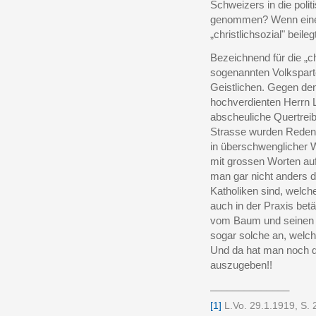
Schweizers in die polit
genommen? Wenn eine 
„christlichsozial" beileg
Bezeichnend für die „c
sogenannten Volksparte
Geistlichen. Gegen de
hochverdienten Herrn 
abscheuliche Quertreib
Strasse wurden Reden g
in überschwenglicher W
mit grossen Worten auf
man gar nicht anders d
Katholiken sind, welch
auch in der Praxis bet
vom Baum und seinen F
sogar solche an, welch
Und da hat man noch die
auszugeben!!
______________
[1]
L.Vo. 29.1.1919, S. 