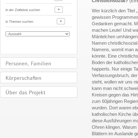
Christlichsozial?
(Ein
in der Zeitleiste suchen
Wer kürzlich den Titel „
gewissen Programmes la
in Themen suchen
Gedanken gemacht. Man
machen Leute! Und war
Mäntelchen umhängen?
Namen christlichsozial 
Namens, womit man arg
könnte. Eine christlic
Boden der katholischen
happerts. Nur einige T
Verfassungsbruch, der 
steht, wollen wir uns n
kann man nicht schweig
Kreisen gegen das Hir
zum 60jährigen Regier
wurden. Dort waren eb
katholischen Kirche üb
diese Ausführungen m
Ohren klingen. Warum w
Blättern im Auslande g