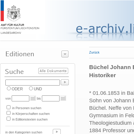
Zurück
Büchel Johann B
Historiker
ODER
UND
* 01.06.1853 in Ba
von
bis
Sohn von Johann B
Büchel. Neffe von
in Personen suchen
in Körperschaften suchen
Gymnasium in Feld
in Editionstexten suchen
Theologiestudium 
1884 Professor un
in den Kategorien suchen