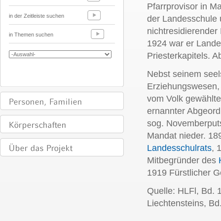
Pfarrprovisor in 
in der Zeitleiste suchen
der Landesschule u
nichtresidierende
in Themen suchen
1924 war er Lande
Priesterkapitels.
Ab
Nebst seinem seels
Erziehungswesen, a
vom Volk gewählte
ernannter Abgeord
sog. Novemberputs
Mandat nieder.
18
Landesschulrats
, 
Mitbegründer des
1919 Fürstlicher G
Quelle: HLFl, Bd. 
Liechtensteins, Bd