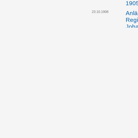
190
23.10.1908
Anlä
Regi
Joha
eine
grün
Feue
doti
13.11.1908
Das 
huld
sein
13.11.1908
Der 
betr
14./
des 
Joha
13.11.1908
Das 
beri
Dele