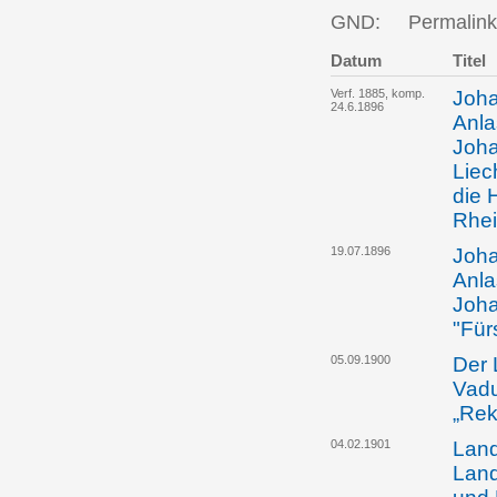
GND:
Permalink
Datum
Titel
Verf. 1885, komp.
Joha
24.6.1896
Anla
Joha
Liec
die 
Rhei
19.07.1896
Joha
Anla
Joha
"Für
05.09.1900
Der 
Vadu
„Rek
04.02.1901
Land
Land