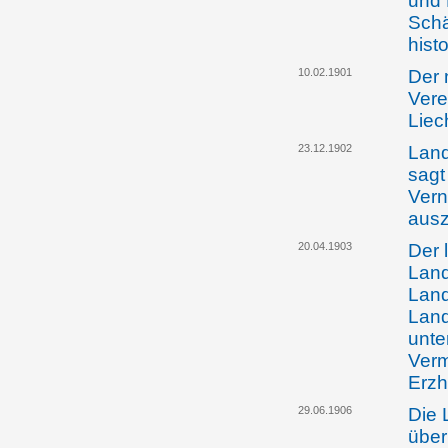
und 
Schä
hist
10.02.1901
Der 
Vere
Liec
23.12.1902
Land
sagt
Vern
aus
20.04.1903
Der 
Land
Lan
Land
unte
Verm
Erzh
29.06.1906
Die 
über