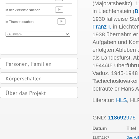
(Majoratsbesitz). 
in der Zeitleiste suchen
in Liechtenstein (
B
1930 fallweise Ste
in Themen suchen
Franz I.
in Liechte
1938 übernahm er a
Aufgaben und Kom
erfolgten Ableben 
als Landesfürst. A
1944/45 Überführu
Vaduz. 1945-1948 
Tschechoslowakei 
betraute er Hans A
Literatur:
HLS
, HL
GND:
118692976
P
Datum
Titel
12.07.1907
Das Vol