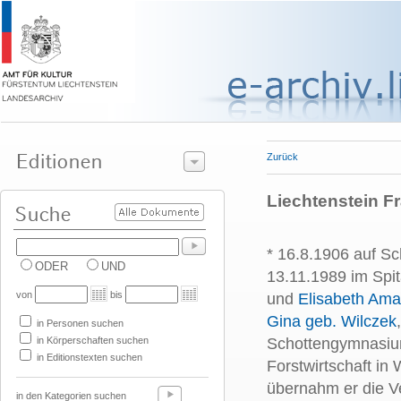
Zurück
Liechtenstein Fra
* 16.8.1906 auf Sc
ODER
UND
13.11.1989 im Spi
von
bis
und
Elisabeth Ama
Gina geb. Wilczek
in Personen suchen
in Körperschaften suchen
Schottengymnasiu
in Editionstexten suchen
Forstwirtschaft in
übernahm er die Ve
in den Kategorien suchen