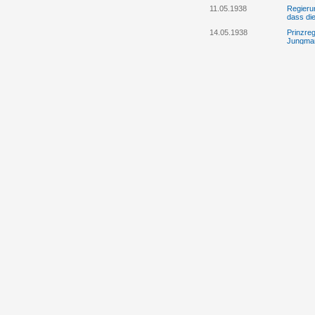
11.05.1938
Regieru
dass die
14.05.1938
Prinzre
Jungman
14.05.1938
Program
Jungman
20.05.1938
Anstell
Emanuel
Jungman
30.05.1938
Albrecht
der Ente
Tschech
13.06.1938
Die Regi
Thronfo
24.06.1938
Rosa Cr
Liechten
04.07.1938
Eine Ser
Josef h
12.07.1938
Prinzreg
Wiederg
12.07.1938
Spenden
bzw. Th
12.07.1938
Die Reg
Aufentha
25.07.1938
Fürst Fr
Regieru
25.07.1938
Fürst F