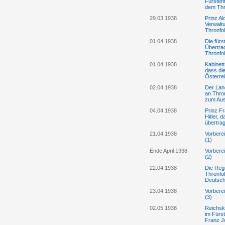
Fürsten
dem Thr
29.03.1938
Prinz Al
Verwalt
Thronfo
01.04.1938
Die fürs
Übertra
Thronfol
01.04.1938
Kabinett
dass die
Österre
02.04.1938
Der Land
an Thron
zum Au
04.04.1938
Prinz Fr
Hitler, 
übertra
21.04.1938
Vorbere
(1)
Ende April 1938
Vorbere
(2)
22.04.1938
Die Reg
Thronfo
Deutsch
23.04.1938
Vorbere
(3)
02.05.1938
Reichska
im Fürst
Franz J