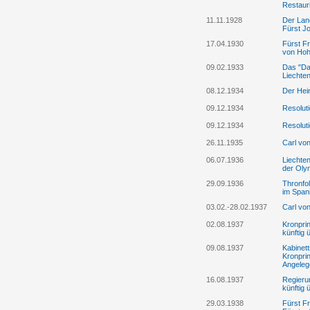
Restaur
11.11.1928
Der Lan
Fürst Jo
17.04.1930
Fürst Fr
von Hohe
09.02.1933
Das "Dar
Liechten
08.12.1934
Der Hei
09.12.1934
Resolut
09.12.1934
Resolut
26.11.1935
Carl von
06.07.1936
Liechten
der Olym
29.09.1936
Thronfo
im Span
03.02.-28.02.1937
Carl vo
02.08.1937
Kronpri
künftig 
09.08.1937
Kabinett
Kronprin
Angelege
16.08.1937
Regieru
künftig 
29.03.1938
Fürst Fr