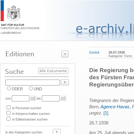
Zurück
26.07.1938
Kategorie: Fürst
Die Regierung b
des Fürsten Fran
Regierungsübern
ODER
UND
von
bis
Telegramm der Regier
Bern,
Agence Havas
, 
in Personen suchen
ungez.
[1]
in Körperschaften suchen
in Editionstexten suchen
26.7.1938
Am 25. Juli abends ve
in den Kategorien suchen