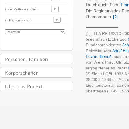
Durchlaucht Fürst
Fran
in der Zeitleiste suchen
Die Regierung des Für
übernommen.
[2]
in Themen suchen
______________
[1] LI LA RF 182/106/004
telegrafisch Erzherzog
Bundespräsidenten
Jo
Reichskanzler
Adolf Hitl
Edvard Beneš
, ausserd
von Wien, Prag, Olmütz
erging ferner an Papst
[2] Siehe LGBl. 1938 Nr.
29./30.3.1938 die Ausü
Liechtenstein an seine
übertragen (LGBl. 1938 