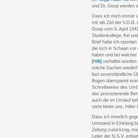
und Dr. Goop werden si
Dass ich mich immer au
mir als Ziel der V.D.B
Goop vom 6. April 1941
Studienkollege, frei u
Brief habe ich spontan
die sich in Schaan vor
haben und bei welcher 
[Hilti]
verhaftet worden 
solche Sachen wieder
fast unverständliche 
Bogen überspannt worde
Schreibweise des Umbru
das provozierende Ben
auch die im Umlauf bef
steht hinter uns, Hitle
Dass ich innerlich geg
Umstand in Einklang b
Zeitung zurückzog, mi
Leiter der N.S.V. entse