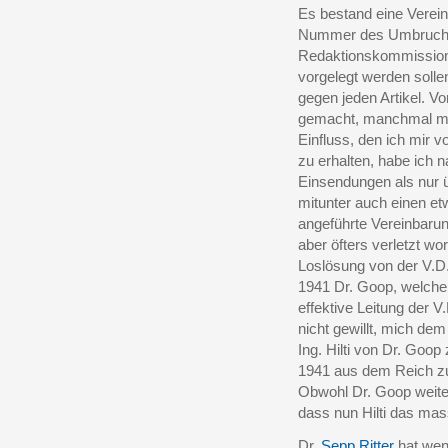
Es bestand eine Verein
Nummer des Umbruch al
Redaktionskommission 
vorgelegt werden sollen
gegen jeden Artikel. V
gemacht, manchmal mi
Einfluss, den ich mir 
zu erhalten, habe ich 
Einsendungen als nur ü
mitunter auch einen et
angeführte Vereinbarun
aber öfters verletzt w
Loslösung von der V.D
1941 Dr. Goop, welcher
effektive Leitung der V
nicht gewillt, mich dem
Ing. Hilti von Dr. Goop
1941 aus dem Reich zur
Obwohl Dr. Goop weiterh
dass nun Hilti das ma
Dr.
Sepp Ritter
hat weni