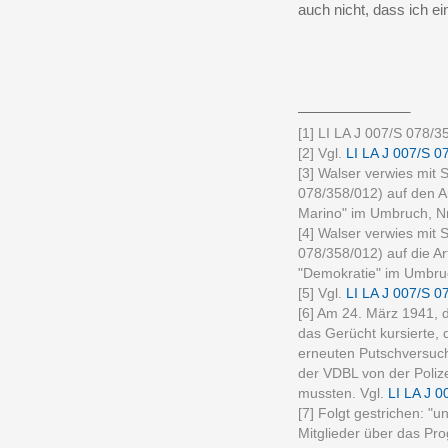
auch nicht, dass ich e
______________
[1] LI LA J 007/S 078/3
[2] Vgl.
LI LA J 007/S 0
[3] Walser verwies mit 
078/358/012) auf den A
Marino" im Umbruch, Nr.
[4] Walser verwies mit 
078/358/012) auf die Ar
"Demokratie" im Umbruch
[5] Vgl.
LI LA J 007/S 0
[6] Am 24. März 1941, 
das Gerücht kursierte,
erneuten Putschversuch
der VDBL von der Poliz
mussten. Vgl.
LI LA J 0
[7] Folgt gestrichen: "u
Mitglieder über das Pr