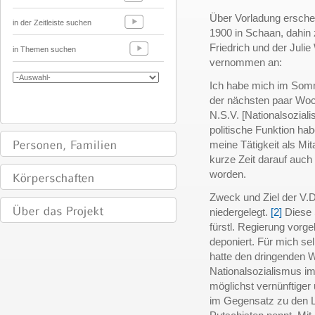
Über Vorladung ersche
in der Zeitleiste suchen
1900 in Schaan, dahin z
Friedrich und der Julie
in Themen suchen
vernommen an:
Ich habe mich im Som
der nächsten paar Woc
N.S.V. [Nationalsoziali
politische Funktion ha
meine Tätigkeit als Mi
kurze Zeit darauf auch 
worden.
Zweck und Ziel der V.D
niedergelegt.
[2]
Diese 
fürstl. Regierung vorg
deponiert. Für mich se
hatte den dringenden 
Nationalsozialismus im
möglichst vernünftiger
im Gegensatz zu den L