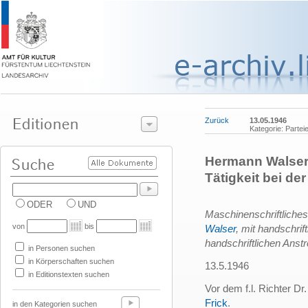
Zurück
13.05.1946
Kategorie: Parte
Hermann Walser
Tätigkeit bei d
ODER
UND
Maschinenschriftliches
von
bis
Walser
, mit handschrif
handschriftlichen Ans
in Personen suchen
in Körperschaften suchen
13.5.1946
in Editionstexten suchen
Vor dem f.l. Richter Dr
Frick
.
in den Kategorien suchen