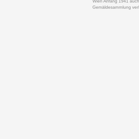
Wien Anfang 1941 auch 
Gemäldesammlung verb