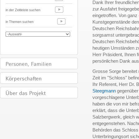
Dank Ihrer freundliche
zur Ausfahrt freigegeb
in der Zeitleiste suchen
eingetroffen. Von gan
Kunstgegenstände den 
in Themen suchen
Deutschen Reichsbahn 
sorgsamst untergebra
Deutschen Reichsbehö
heutigen Umständen zu 
Herr Präsident, Ihnen f
persönlichen Dank au
Grosse Sorge bereitet 
Zeit im "Schloss" befi
Ihr Referent, Herr Dr.
Steegmann
gegenüber e
vorgeschlagene Unterb
haben die von mir bef
erklärt, dass die Unte
Salzbergwerk, gleich w
entgegenstehen. Nach
Behörden das Schloss 
Unterbringungsort siche