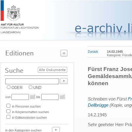
Zurück
14.02.1945
Kategorie: Fürst
Fürst Franz Josef
Gemäldesammlun
können
ODER
UND
von
bis
Schreiben von Fürst
Fr
Dellbrügge
(Kopie, ung
in Personen suchen
in Körperschaften suchen
14.2.1945
in Editionstexten suchen
Sehr geehrter Herr Prä
in den Kategorien suchen