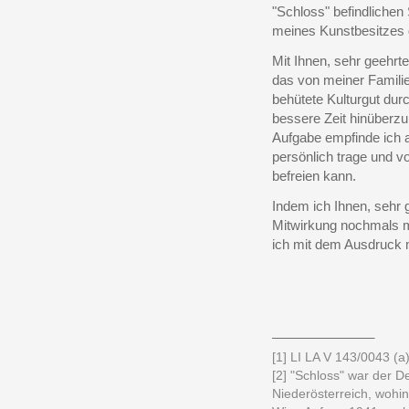
"Schloss" befindlichen
meines Kunstbesitzes d
Mit Ihnen, sehr geehrt
das von meiner Famili
behütete Kulturgut durc
bessere Zeit hinüberzu
Aufgabe empfinde ich a
persönlich trage und 
befreien kann.
Indem ich Ihnen, sehr g
Mitwirkung nochmals 
ich mit dem Ausdruck 
______________
[1] LI LA V 143/0043 (a)
[2] "Schloss" war der 
Niederösterreich, wohi