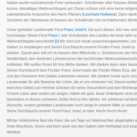
Gaben wurde nachstehende Feier verbunden. Schulkinder aller Klassen führte
kurzes, dreiaktiges Weihnachtsspiel auf. Daran schloss sich eine kurze religiö
vaterländische Ansprache des Herrn Pfarrers [
Leonhard Hollweck
]. Dann dank
Schülerin der Oberklasse im Namen der Schulkinder mit nachstehenden Wort
Unser geliebter Landesvater Fürst
Franz Josef II.
hat auch dieses Jahr wie sei
hochseliger Oheim Fürst
Franz I.
alle Schulkinder des Landes mit einer sehr 
Weihnachtsgabe beschenkt!
[2]
Wir sind nun heute zusammengekommen, um 
Gaben zu empfangen und Seiner Durchlaucht unserm Fürsten Franz Josef zu
danken. Zuerst aber will ich im Namen aller Mitschüler u. Schülerinnen der Ho
Geistlichkeit, den verehrten Lehrpersonen die herzlichsten Weihnachtswünsc
entbieten. Wir wollen Ihnen für ihre Mühe danken. Wir danken dann aber bes
Seiner Durchlaucht dem Fürsten Franz Josef sowie der Fürstin Witwe Elsa, die
und den Kleineren Ihre Gaben zukommen liessen. Wir danken heute auch un
Landesvater für alle Beweise der Liebe, die er uns erwiesen hat. Darum wollen
manches Gebet zum Himmel schicken für seine Gesundheit und sein Wohlerg
Unsere Liebe aber wollen wir zeigen, indem wir gute, treue Untertanen sind u
besonders in diesen schweren Zeiten fest zu ihm stehen. Ich schliesse mit de
Wunsche, unsern geliebten Landesvater noch lange in unserer Mitte zu wissen
Seine Durchlaucht unserer Fürst Franz Josef, er lebe: Hoch! Hoch! Hoch!
Mit der Volkshymne fand die Feier, die am Tage vor Weihnachten abgehalten 
ihren Abschluss. Gross und klein ware von den Gaben sehr befriedigt und zeig
dankbar.