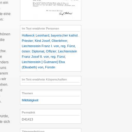
n ein
s
te eine
en:
n
Im Text erwähnte Personen
schönen
Hollweck Leonhard, bayerischer kathol.
die
Priester
;
Kind Josef, Oberlehrer
;
Liechtenstein Franz I. von, reg. Fürst,
chw.
österr. Diplomat, Offizier
;
Liechtenstein
he
Franz Josef II. von, reg. Fürst
;
Liechtenstein [-Gutmann] Elsa
onders
(Elisabeth) von, Fürstin
 uns
serem
 wir
Im Text erwähnte Körperschaften
ehen.
nd
Themen
m
Mildtätigkeit
.
Permalink
wurde,
D41413
te sich
Zitierempfehlung