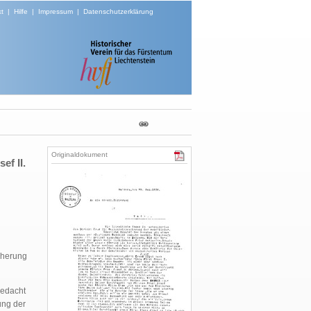
t
|
Hilfe
|
Impressum
|
Datenschutzerklärung
Originaldokument
ef II.
cherung
bedacht
ung der