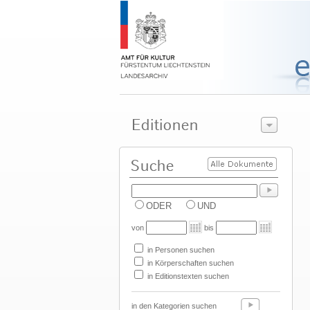
ODER
UND
von
bis
in Personen suchen
in Körperschaften suchen
in Editionstexten suchen
in den Kategorien suchen