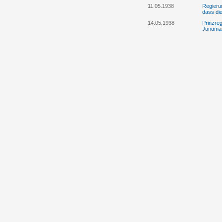
11.05.1938
Regieru
dass die
14.05.1938
Prinzre
Jungman
14.05.1938
Program
Jungman
20.05.1938
Anstell
Emanuel
Jungman
30.05.1938
Albrecht
der Ente
Tschech
13.06.1938
Die Regi
Thronfo
24.06.1938
Rosa Cr
Liechten
04.07.1938
Eine Ser
Josef h
12.07.1938
Prinzreg
Wiederg
12.07.1938
Spenden
bzw. Th
12.07.1938
Die Reg
Aufentha
25.07.1938
Fürst Fr
Regieru
25.07.1938
Fürst F