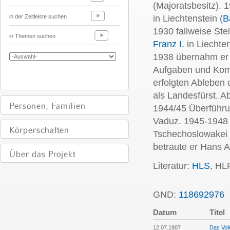
(Majoratsbesitz). 
in der Zeitleiste suchen
in Liechtenstein (
B
1930 fallweise Ste
in Themen suchen
Franz I.
in Liechte
1938 übernahm er a
Aufgaben und Kom
erfolgten Ableben 
als Landesfürst. A
1944/45 Überführu
Vaduz. 1945-1948 
Tschechoslowakei 
betraute er Hans A
Literatur:
HLS
, HL
GND:
118692976
P
Datum
Titel
12.07.1907
Das Vol