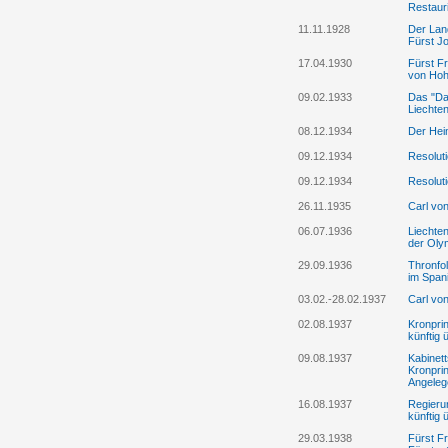
Restaur
11.11.1928
Der Lan
Fürst Jo
17.04.1930
Fürst Fr
von Hohe
09.02.1933
Das "Dar
Liechten
08.12.1934
Der Hei
09.12.1934
Resolut
09.12.1934
Resolut
26.11.1935
Carl von
06.07.1936
Liechten
der Olym
29.09.1936
Thronfo
im Span
03.02.-28.02.1937
Carl vo
02.08.1937
Kronpri
künftig 
09.08.1937
Kabinett
Kronprin
Angelege
16.08.1937
Regieru
künftig 
29.03.1938
Fürst Fr