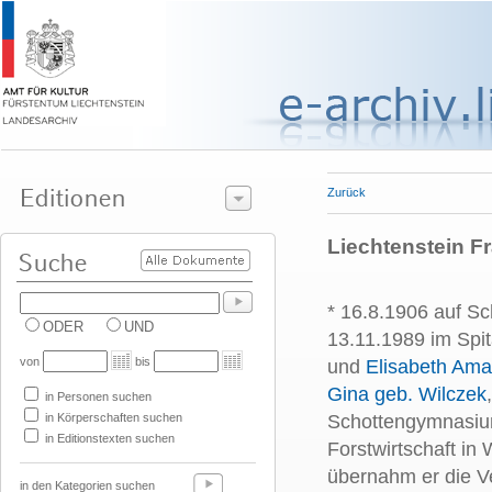
Zurück
Liechtenstein Fra
* 16.8.1906 auf Sc
ODER
UND
13.11.1989 im Spi
von
bis
und
Elisabeth Ama
Gina geb. Wilczek
in Personen suchen
in Körperschaften suchen
Schottengymnasiu
in Editionstexten suchen
Forstwirtschaft in
übernahm er die Ve
in den Kategorien suchen