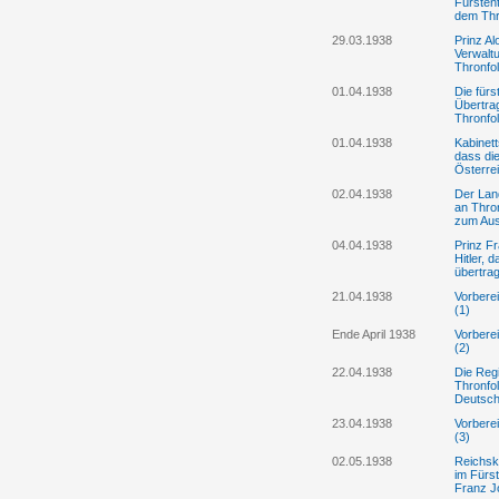
Fürsten
dem Thr
29.03.1938
Prinz Al
Verwalt
Thronfo
01.04.1938
Die fürs
Übertra
Thronfol
01.04.1938
Kabinett
dass die
Österre
02.04.1938
Der Land
an Thron
zum Au
04.04.1938
Prinz Fr
Hitler, 
übertra
21.04.1938
Vorbere
(1)
Ende April 1938
Vorbere
(2)
22.04.1938
Die Reg
Thronfo
Deutsch
23.04.1938
Vorbere
(3)
02.05.1938
Reichska
im Fürst
Franz J