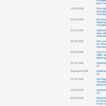
Fürsten
dem Thr
29.03.1938
Prinz Al
Verwalt
Thronfo
01.04.1938
Die fürs
Übertra
Thronfol
01.04.1938
Kabinett
dass die
Österre
02.04.1938
Der Land
an Thron
zum Au
04.04.1938
Prinz Fr
Hitler, 
übertra
21.04.1938
Vorbere
(1)
Ende April 1938
Vorbere
(2)
22.04.1938
Die Reg
Thronfo
Deutsch
23.04.1938
Vorbere
(3)
02.05.1938
Reichska
im Fürst
Franz J