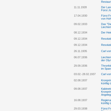
Restaur
11.11.1928
Der Lan
Fürst Jo
17.04.1930
Fürst Fr
von Hohe
09.02.1933
Das "Dar
Liechten
08.12.1934
Der Hei
09.12.1934
Resolut
09.12.1934
Resolut
26.11.1935
Carl von
06.07.1936
Liechten
der Olym
29.09.1936
Thronfo
im Span
03.02.-28.02.1937
Carl vo
02.08.1937
Kronpri
künftig 
09.08.1937
Kabinett
Kronprin
Angelege
16.08.1937
Regieru
künftig 
29.03.1938
Fürst Fr