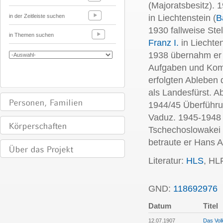
(Majoratsbesitz). 
in der Zeitleiste suchen
in Liechtenstein (
B
1930 fallweise Ste
in Themen suchen
Franz I.
in Liechte
1938 übernahm er a
Aufgaben und Kom
erfolgten Ableben 
als Landesfürst. A
1944/45 Überführu
Vaduz. 1945-1948 
Tschechoslowakei 
betraute er Hans A
Literatur:
HLS
, HL
GND:
118692976
P
Datum
Titel
12.07.1907
Das Vol