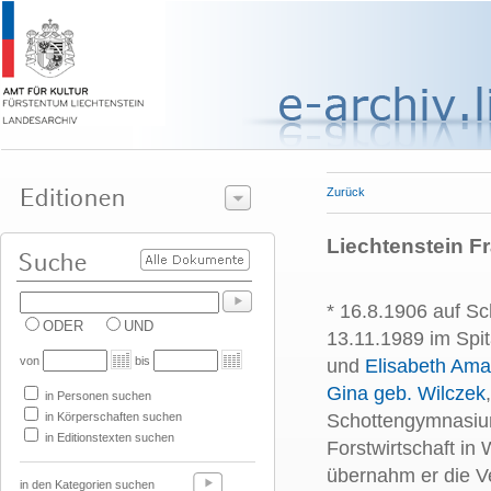
Zurück
Liechtenstein Fra
* 16.8.1906 auf Sc
ODER
UND
13.11.1989 im Spi
von
bis
und
Elisabeth Ama
Gina geb. Wilczek
in Personen suchen
in Körperschaften suchen
Schottengymnasiu
in Editionstexten suchen
Forstwirtschaft in
übernahm er die Ve
in den Kategorien suchen