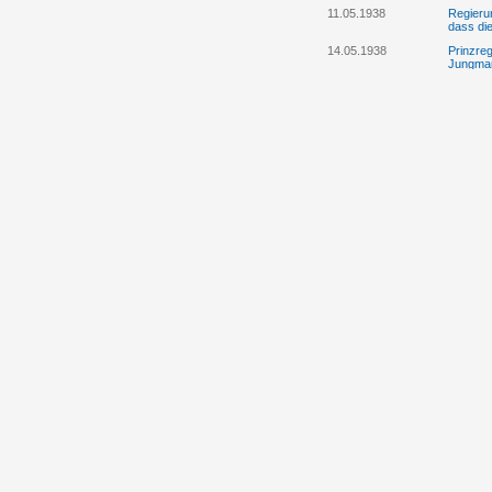
11.05.1938
Regieru
dass die
14.05.1938
Prinzre
Jungman
14.05.1938
Program
Jungman
20.05.1938
Anstell
Emanuel
Jungman
30.05.1938
Albrecht
der Ente
Tschech
13.06.1938
Die Regi
Thronfo
24.06.1938
Rosa Cr
Liechten
04.07.1938
Eine Ser
Josef h
12.07.1938
Prinzreg
Wiederg
12.07.1938
Spenden
bzw. Th
12.07.1938
Die Reg
Aufentha
25.07.1938
Fürst Fr
Regieru
25.07.1938
Fürst F