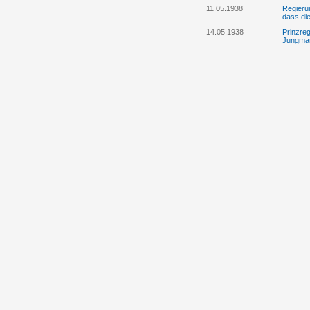
11.05.1938
Regieru
dass die
14.05.1938
Prinzre
Jungman
14.05.1938
Program
Jungman
20.05.1938
Anstell
Emanuel
Jungman
30.05.1938
Albrecht
der Ente
Tschech
13.06.1938
Die Regi
Thronfo
24.06.1938
Rosa Cr
Liechten
04.07.1938
Eine Ser
Josef h
12.07.1938
Prinzreg
Wiederg
12.07.1938
Spenden
bzw. Th
12.07.1938
Die Reg
Aufentha
25.07.1938
Fürst Fr
Regieru
25.07.1938
Fürst F