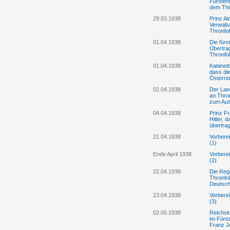
Fürsten
dem Thr
29.03.1938
Prinz Al
Verwalt
Thronfo
01.04.1938
Die fürs
Übertra
Thronfol
01.04.1938
Kabinett
dass die
Österre
02.04.1938
Der Land
an Thron
zum Au
04.04.1938
Prinz Fr
Hitler, 
übertra
21.04.1938
Vorbere
(1)
Ende April 1938
Vorbere
(2)
22.04.1938
Die Reg
Thronfo
Deutsch
23.04.1938
Vorbere
(3)
02.05.1938
Reichska
im Fürst
Franz J