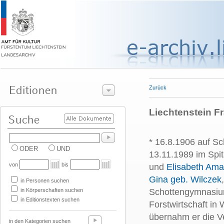
Zurück
Liechtenstein Fra
* 16.8.1906 auf Sc
ODER
UND
13.11.1989 im Spi
von
bis
und
Elisabeth Ama
Gina geb. Wilczek
in Personen suchen
in Körperschaften suchen
Schottengymnasiu
in Editionstexten suchen
Forstwirtschaft in
übernahm er die Ve
in den Kategorien suchen