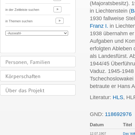
(Majoratsbesitz). 
in der Zeitleiste suchen
in Liechtenstein (
B
1930 fallweise Ste
in Themen suchen
Franz I.
in Liechte
1938 übernahm er a
Aufgaben und Kom
erfolgten Ableben 
als Landesfürst. A
1944/45 Überführu
Vaduz. 1945-1948 
Tschechoslowakei 
betraute er Hans A
Literatur:
HLS
, HL
GND:
118692976
P
Datum
Titel
12.07.1907
Das Vol