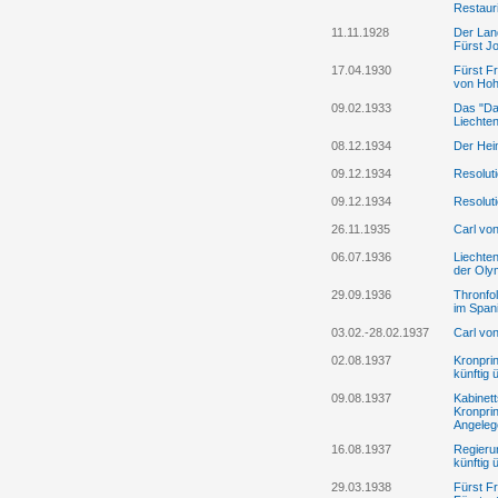
Restaur
11.11.1928
Der Lan
Fürst Jo
17.04.1930
Fürst Fr
von Hohe
09.02.1933
Das "Dar
Liechten
08.12.1934
Der Hei
09.12.1934
Resolut
09.12.1934
Resolut
26.11.1935
Carl von
06.07.1936
Liechten
der Olym
29.09.1936
Thronfo
im Span
03.02.-28.02.1937
Carl vo
02.08.1937
Kronpri
künftig 
09.08.1937
Kabinett
Kronprin
Angelege
16.08.1937
Regieru
künftig 
29.03.1938
Fürst Fr