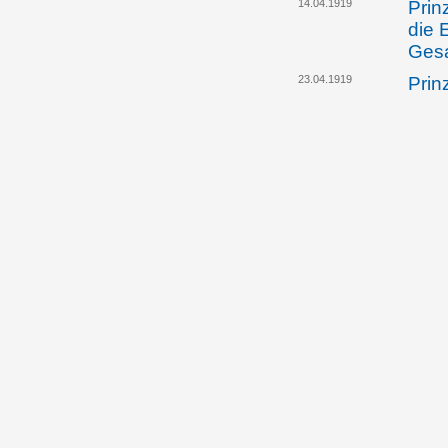
14.04.1919
Prin
die 
Gesa
23.04.1919
Prin
Gesa
dafü
zur 
eing
26.04.1919
Alfo
öste
eine
Inha
Spio
26.04.1919
Die 
Regi
Einr
Aufe
Liec
26.04.1919
Die 