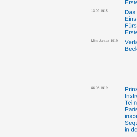
Erst
13.02.1915
Das 
Eins
Fürs
Erst
Mitte Januar 1919
Verf
Bec
06.03.1919
Prin
Inst
Teil
Pari
insb
Sequ
in d