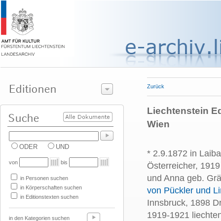
Zurück
Liechtenstein Ed
Wien
ODER
UND
* 2.9.1872 in Laib
von
bis
Österreicher, 1919
und Anna geb. Grä
in Personen suchen
in Körperschaften suchen
von Pückler und L
in Editionstexten suchen
Innsbruck, 1898 Dr
1919-1921 liechten
in den Kategorien suchen