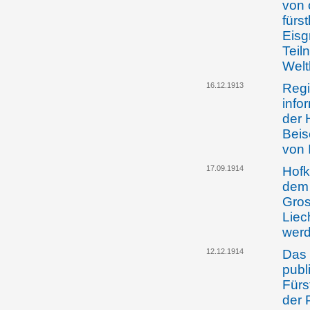
von 
fürs
Eisg
Teil
Welt
16.12.1913
Regi
info
der 
Beis
von 
17.09.1914
Hofk
dem 
Gros
Liec
wer
12.12.1914
Das 
publ
Fürs
der 