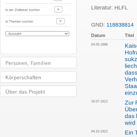
Literatur: HLFL
in der Zeitleiste suchen
in Themen suchen
GND:
118838814
P
Datum
Titel
04.05.1888
Kais
Hofr
sukz
liec
dass
Verh
Staa
einz
19.07.1912
Zur 
Über
das 
wird
04.10.1912
Ein 