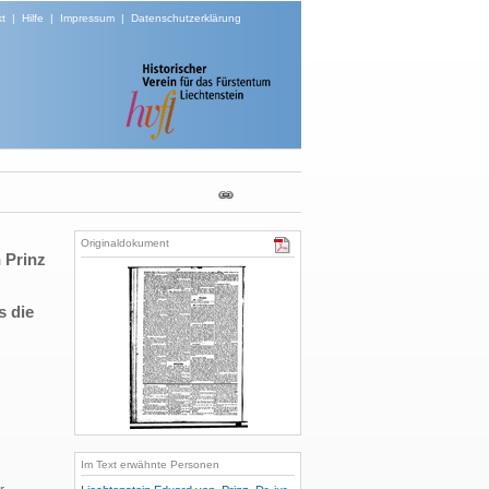
t
|
Hilfe
|
Impressum
|
Datenschutzerklärung
Originaldokument
 Prinz
s die
Im Text erwähnte Personen