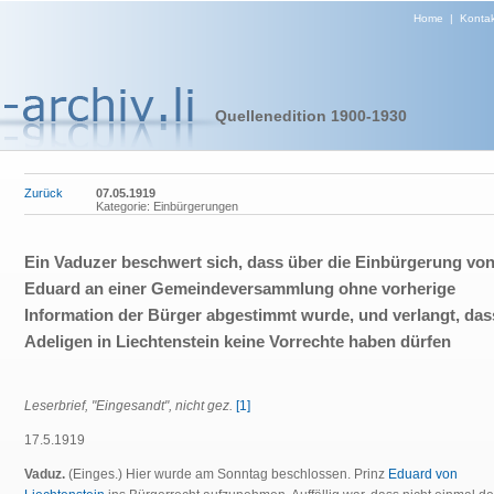
Home
|
Kontak
Quellenedition 1900-1930
Zurück
07.05.1919
Kategorie: Einbürgerungen
Ein Vaduzer beschwert sich, dass über die Einbürgerung von
Eduard an einer Gemeindeversammlung ohne vorherige
Information der Bürger abgestimmt wurde, und verlangt, das
Adeligen in Liechtenstein keine Vorrechte haben dürfen
Leserbrief, "Eingesandt", nicht gez.
[1]
17.5.1919
Vaduz.
(Einges.) Hier wurde am Sonntag beschlossen. Prinz
Eduard von