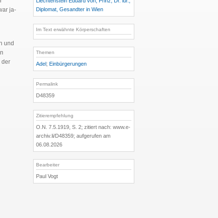
r
Liechtenstein Eduard von, Prinz, Dr. iur.,
ar ja-
Diplomat, Gesandter in Wien
Im Text erwähnte Körperschaften
n
rn und
en
Themen
 der
Adel
;
Einbürgerungen
Permalink
D48359
Zitierempfehlung
O.N. 7.5.1919, S. 2; zitiert nach: www.e-
archiv.li/D48359; aufgerufen am
06.08.2026
Bearbeiter
Paul Vogt