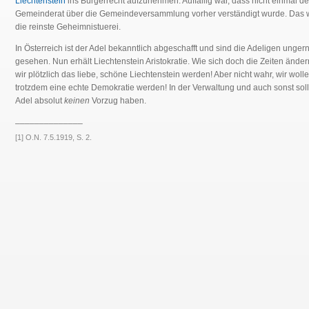
Liechtenstein
ins Bürgerrecht aufzunehmen. Auffällig war, dass nicht einmal de
Gemeinderat über die Gemeindeversammlung vorher verständigt wurde. Das w
die reinste Geheimnistuerei.
In Österreich ist der Adel bekanntlich abgeschafft und sind die Adeligen unger
gesehen. Nun erhält Liechtenstein Aristokratie. Wie sich doch die Zeiten ände
wir plötzlich das liebe, schöne Liechtenstein werden! Aber nicht wahr, wir woll
trotzdem eine echte Demokratie werden! In der Verwaltung und auch sonst soll
Adel absolut
keinen
Vorzug haben.
______________
[1] O.N. 7.5.1919, S. 2.