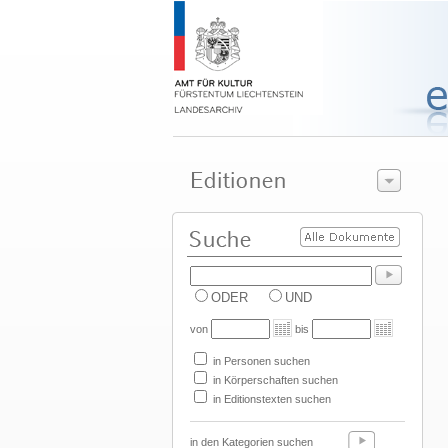
ODER
UND
von
bis
in Personen suchen
in Körperschaften suchen
in Editionstexten suchen
in den Kategorien suchen