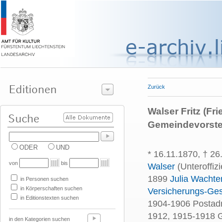
Zurück
Walser Fritz (Fr
Gemeindevorste
ODER
UND
* 16.11.1870, † 2
von
bis
Walser
(Unteroffiz
1899
Julia Wachter
in Personen suchen
in Körperschaften suchen
Versicherungs-Ges
in Editionstexten suchen
1904-1906 Postadm
1912, 1915-1918 
in den Kategorien suchen