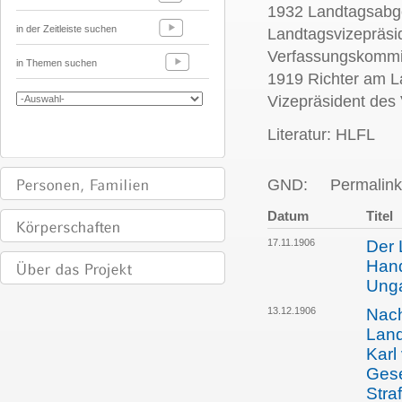
1932 Landtagsabge
in der Zeitleiste suchen
Landtagsvizepräsi
Verfassungskommis
in Themen suchen
1919 Richter am La
Vizepräsident des
Literatur: HLFL
GND:
Permalink
Datum
Titel
17.11.1906
Der 
Hand
Unga
13.12.1906
Nach
Land
Karl
Gese
Stra