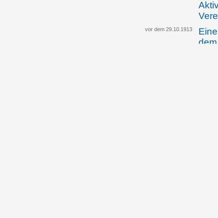
Akti
Vere
vor dem 29.10.1913
Eine
dem 
Gese
Stra
Änd
04.12.1913
Land
wird
Halt
scha
16.12.1913
Regi
info
der 
Beis
von 
22.12.1913
Der 
II.,
Regi