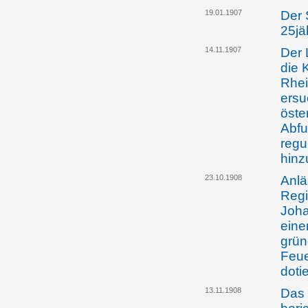
19.01.1907
Der 
25jä
14.11.1907
Der 
die 
Rhei
ersu
öste
Abfu
regu
hinz
23.10.1908
Anlä
Regi
Joha
eine
grün
Feue
doti
13.11.1908
Das 