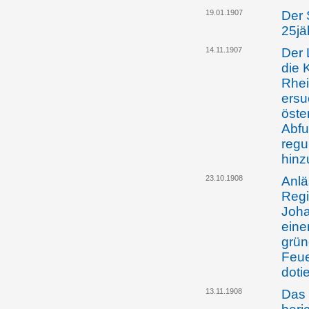
19.01.1907
Der 
25jä
14.11.1907
Der 
die 
Rhei
ersu
öste
Abfu
regu
hinz
23.10.1908
Anlä
Regi
Joha
eine
grün
Feue
doti
13.11.1908
Das 