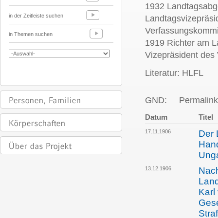
1932 Landtagsabge
in der Zeitleiste suchen
Landtagsvizepräsi
Verfassungskommis
in Themen suchen
1919 Richter am La
Vizepräsident des
Literatur: HLFL
GND:
Permalink
Datum
Titel
17.11.1906
Der 
Hand
Unga
13.12.1906
Nach
Land
Karl
Gese
Stra