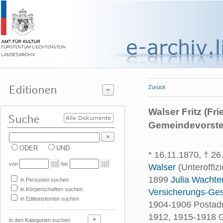
Zurück
Walser Fritz (Fr
Gemeindevorste
ODER
UND
* 16.11.1870, † 2
von
bis
Walser
(Unteroffiz
1899
Julia Wachter
in Personen suchen
in Körperschaften suchen
Versicherungs-Ges
in Editionstexten suchen
1904-1906 Postadm
1912, 1915-1918 
in den Kategorien suchen