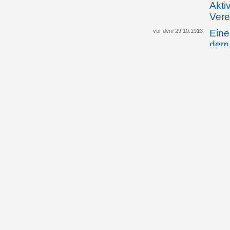
Akti
Vere
vor dem 29.10.1913
Eine
dem 
Gese
Stra
Änd
04.12.1913
Land
wird
Halt
scha
16.12.1913
Regi
info
der 
Beis
von 
22.12.1913
Der 
II.,
Regi