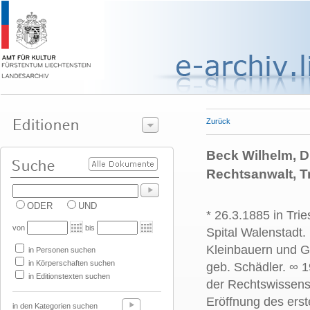
Zurück
Beck Wilhelm, Dr
Rechtsanwalt, 
ODER
UND
* 26.3.1885 in Tri
von
bis
Spital Walenstadt.
Kleinbauern und G
in Personen suchen
in Körperschaften suchen
geb. Schädler. ∞
1
in Editionstexten suchen
der Rechtswissensc
Eröffnung des erst
in den Kategorien suchen