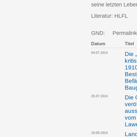
seine letzten Lebe
Literatur: HLFL
GND:
Permalink
Datum
Titel
04.07.1914
Die 
krit
1910
Best
Befä
Bau
25.07.1914
Die 
verö
auss
vom 
Law
19.09.1914
Land