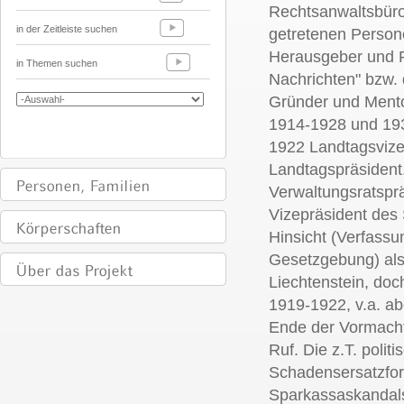
Rechtsanwaltsbüros
in der Zeitleiste suchen
getretenen Person
Herausgeber und R
in Themen suchen
Nachrichten" bzw. 
Gründer und Ment
1914-1928 und 19
1922 Landtagsviz
Landtagspräsident
Verwaltungsratspr
Vizepräsident des S
Hinsicht (Verfassun
Gesetzgebung) al
Liechtenstein, doc
1919-1922, v.a. ab
Ende der Vormachts
Ruf. Die z.T. politi
Schadensersatzfo
Sparkassaskandals