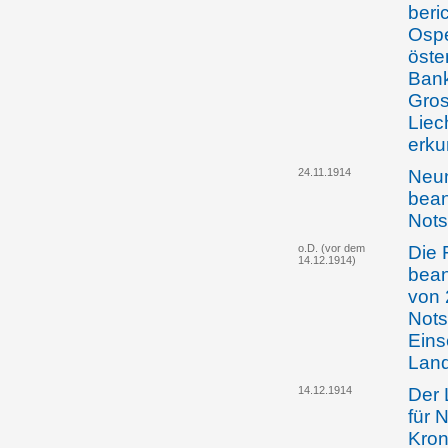
beri
Ospe
öste
Bank
Gros
Liec
erku
24.11.1914
Neu
bean
Not
o.D. (vor dem
Die 
14.12.1914)
bean
von 
Nots
Eins
Lan
14.12.1914
Der 
für 
Kron