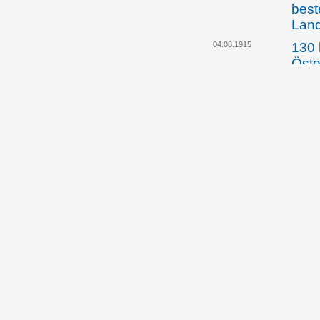
best
Lan
04.08.1915
130 
Öste
Arbe
werd
die 
dafü
hei
01.02.1916
Die 
Abge
bildu
Land
gege
Lehr
30.10.1917
Land
künd
Regi
Einf