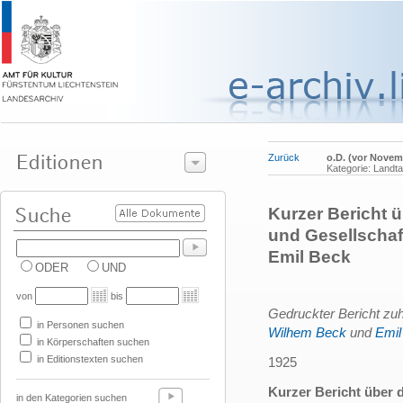
Zurück
o.D. (vor Novem
Kategorie: Land
Kurzer Bericht 
und Gesellschaf
Emil Beck
ODER
UND
von
bis
Gedruckter Bericht zu
in Personen suchen
Wilhem Beck
und
Emil
in Körperschaften suchen
in Editionstexten suchen
1925
Kurzer Bericht über 
in den Kategorien suchen