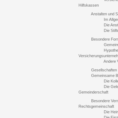
Hilfskassen
Anstalten und Sti
Im Allgeme
Die Anstal
Die Stiftun
Besondere Formen 
Gemeinwirtschaf
Hypothekarinstit
Versicherungsuntern
Andere Verba
Gesellschaften ohn
Gemeinsame Bestim
Die Kollektiv- u
Die Gelegenheitsge
Gemeinderschaft
Besondere Vermöge
Rechtsgemeinschaft
Die Heimstätten
Die Einzeluntern