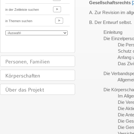
Gesellschaftsrechts
[
in der Zeitleiste suchen
A. Zur Revision im all
in Themen suchen
B. Der Entwurf selbst.
Einleitung
Die Einzelperso
Die Persönlichk
Schutz der Per
Anfang und Ende
Das Zivilstand
Die Verbandsper
Allgemeine Vo
Die Körperschaft
Im Allgeme
Die Verei
Die Aktienges
Die Anteilsges
Die Gesellschaft
Die Genosse
Versicherungsver