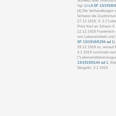
Schweiz über Grenzschu
Vgl.
LI LA SF 13/1918/4
[4] Die Verhandlungen 
Schweiz die Zustimmung 
27.12.1918, S. 2 ("Lebe
Prinz Karl an Johann II
12.12.1918 Frankreich 
von Lebensmitteln und 
SF 13/1918/5294 ad 1
)
29.12.1918 zu, worauf 
3.1.1919 nochmals nach 
("Lebensmittelversorgu
13/1919/0144 ad 1
, Ei
Stingelin, 3.1.1919.