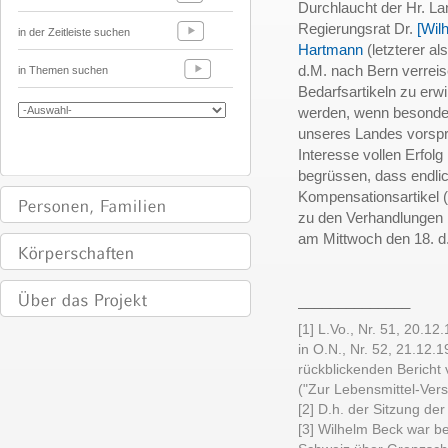
Durchlaucht der Hr. L
Regierungsrat Dr.
[Wil
in der Zeitleiste suchen
Hartmann
(letzterer a
d.M. nach Bern verreis
in Themen suchen
Bedarfsartikeln zu erw
werden, wenn besonders
unseres Landes vorspri
Interesse vollen Erfolg
begrüssen, dass endlic
Kompensationsartikel 
zu den Verhandlungen 
am Mittwoch den 18. d
______________
[1] L.Vo., Nr. 51, 20.12
in O.N., Nr. 52, 21.12.
rückblickenden Bericht 
("Zur Lebensmittel-Ver
[2] D.h. der Sitzung de
[3] Wilhelm Beck war be