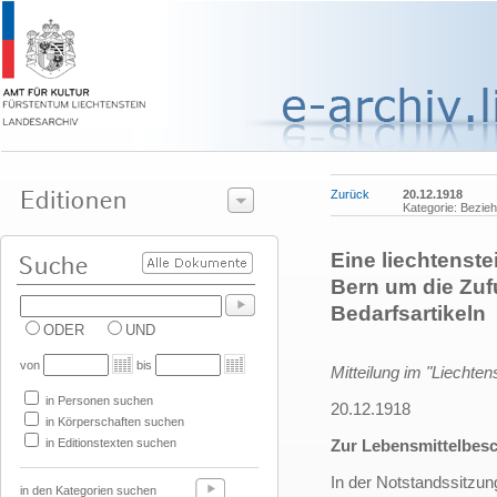
Zurück
20.12.1918
Kategorie: Bezie
Eine liechtenste
Bern um die Zuf
Bedarfsartikeln
ODER
UND
von
bis
Mitteilung im "Liechtens
in Personen suchen
20.12.1918
in Körperschaften suchen
in Editionstexten suchen
Zur Lebensmittelbes
In der Notstandssitzu
in den Kategorien suchen