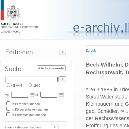
Zurück
Beck Wilhelm, Dr
Rechtsanwalt, 
ODER
UND
* 26.3.1885 in Tri
von
bis
Spital Walenstadt.
Kleinbauern und G
in Personen suchen
in Körperschaften suchen
geb. Schädler. ∞
1
in Editionstexten suchen
der Rechtswissensc
Eröffnung des erst
in den Kategorien suchen