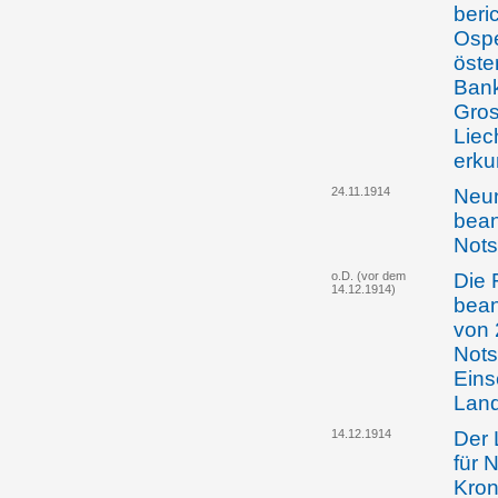
beri
Ospe
öste
Bank
Gros
Liec
erku
24.11.1914
Neu
bean
Not
o.D. (vor dem
Die 
14.12.1914)
bean
von 
Nots
Eins
Lan
14.12.1914
Der 
für 
Kron