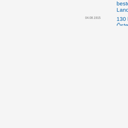
best
Lan
04.08.1915
130 
Öste
Arbe
werd
die 
dafü
hei
01.02.1916
Die 
Abge
bildu
Land
gege
Lehr
30.10.1917
Land
künd
Regi
Einf