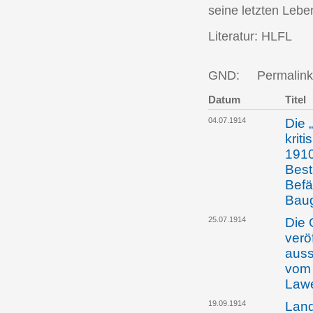
seine letzten Lebe
Literatur: HLFL
GND:
Permalink
Datum
Titel
04.07.1914
Die 
krit
1910
Best
Befä
Bau
25.07.1914
Die 
verö
auss
vom 
Law
19.09.1914
Land