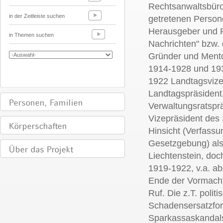
Rechtsanwaltsbüros
in der Zeitleiste suchen
getretenen Person
Herausgeber und R
in Themen suchen
Nachrichten" bzw. 
Gründer und Ment
1914-1928 und 19
1922 Landtagsviz
Landtagspräsident
Verwaltungsratspr
Vizepräsident des S
Hinsicht (Verfassun
Gesetzgebung) al
Liechtenstein, doc
1919-1922, v.a. ab
Ende der Vormachts
Ruf. Die z.T. politi
Schadensersatzfo
Sparkassaskandals