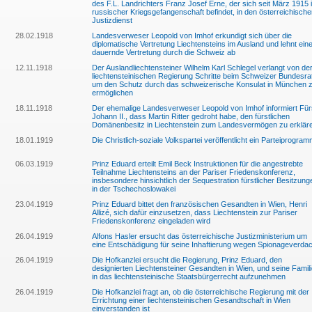
des F.L. Landrichters Franz Josef Erne, der sich seit März 1915 
russischer Kriegsgefangenschaft befindet, in den österreichisch
Justizdienst
28.02.1918
Landesverweser Leopold von Imhof erkundigt sich über die
diplomatische Vertretung Liechtensteins im Ausland und lehnt ein
dauernde Vertretung durch die Schweiz ab
12.11.1918
Der Auslandliechtensteiner Wilhelm Karl Schlegel verlangt von de
liechtensteinischen Regierung Schritte beim Schweizer Bundesrat
um den Schutz durch das schweizerische Konsulat in München 
ermöglichen
18.11.1918
Der ehemalige Landesverweser Leopold von Imhof informiert Für
Johann II., dass Martin Ritter gedroht habe, den fürstlichen
Domänenbesitz in Liechtenstein zum Landesvermögen zu erklär
18.01.1919
Die Christlich-soziale Volkspartei veröffentlicht ein Parteiprogra
06.03.1919
Prinz Eduard erteilt Emil Beck Instruktionen für die angestrebte
Teilnahme Liechtensteins an der Pariser Friedenskonferenz,
insbesondere hinsichtlich der Sequestration fürstlicher Besitzung
in der Tschechoslowakei
23.04.1919
Prinz Eduard bittet den französischen Gesandten in Wien, Henri
Allizé, sich dafür einzusetzen, dass Liechtenstein zur Pariser
Friedenskonferenz eingeladen wird
26.04.1919
Alfons Hasler ersucht das österreichische Justizministerium um
eine Entschädigung für seine Inhaftierung wegen Spionageverdac
26.04.1919
Die Hofkanzlei ersucht die Regierung, Prinz Eduard, den
designierten Liechtensteiner Gesandten in Wien, und seine Famil
in das liechtensteinische Staatsbürgerrecht aufzunehmen
26.04.1919
Die Hofkanzlei fragt an, ob die österreichische Regierung mit der
Errichtung einer liechtensteinischen Gesandtschaft in Wien
einverstanden ist