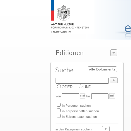
ODER
UND
von
bis
in Personen suchen
in Körperschaften suchen
in Editionstexten suchen
in den Kategorien suchen