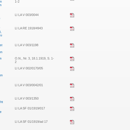
in
1-2
en
LI LA V 003/0044
e
r
LI LA RE 1918/4943
,
zu
st
LI LA V 003/1198
en
mm
O.N., Nr. 3, 18.1.1919, S. 1-
2
LI LA V 002/0170/05
en
LI LA V 003/0042/01
LI LA V 003/1350
ht
LI LA SF 01/1919/017
ie
LI LA SF 01/1919/ad 17