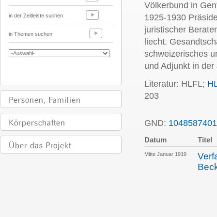
Völkerbund in Gen
in der Zeitleiste suchen
1925-1930 Präside
juristischer Berat
in Themen suchen
liecht. Gesandtsch
schweizerisches un
und Adjunkt in der
Literatur: HLFL;
H
203
GND:
1048587401
Datum
Titel
Mitte Januar 1919
Verf
Bec