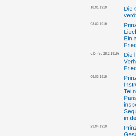
18.01.1919
Die 
verö
03.02.1919
Prin
Liec
Einl
Frie
o.D. (zu 28.2.1919)
Die 
Verh
Frie
06.03.1919
Prin
Inst
Teil
Pari
insb
Sequ
in d
23.04.1919
Prin
Gesa