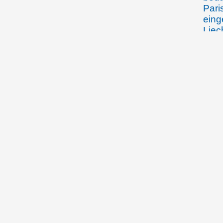
Pari
eing
Liec
Selb
23.05.1919
Char
Gesa
zum 
eine
07.06.1919
Prin
Fürs
eine
fürs
gege
Fürs
Land
(Fra
26.06.1919
Prin
Land
aktu