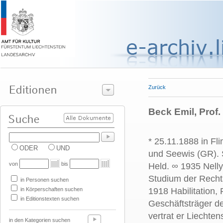
Zurück
Beck Emil, Prof. 
* 25.11.1888 in Fl
ODER
UND
und Seewis (GR). 
von
bis
Held. ∞ 1935 Nell
Studium der Rechts
in Personen suchen
in Körperschaften suchen
1918 Habilitation,
in Editionstexten suchen
Geschäftsträger de
vertrat er Liechten
in den Kategorien suchen