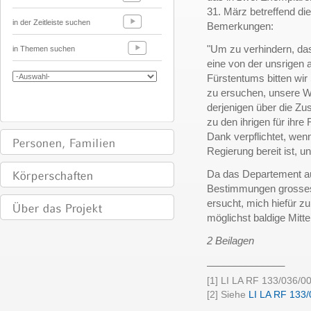
31. März betreffend die
in der Zeitleiste suchen
Bemerkungen:
"Um zu verhindern, d
in Themen suchen
eine von der unsrigen
Fürstentums bitten wir 
zu ersuchen, unsere 
derjenigen über die Zu
zu den ihrigen für ihr
Dank verpflichtet, wenn 
Regierung bereit ist, 
Da das Departement au
Bestimmungen grosses 
ersucht, mich hiefür z
möglichst baldige Mit
2 Beilagen
______________
[1] LI LA RF 133/036/
[2] Siehe
LI LA RF 133