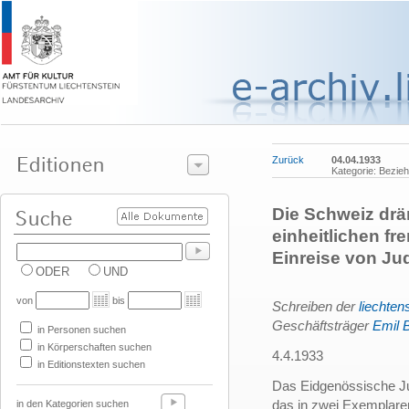
Zurück
04.04.1933
Kategorie: Bezie
Die Schweiz drä
einheitlichen fr
Einreise von Ju
ODER
UND
von
bis
Schrei
ben der
liechten
Geschäftsträger
Emil 
in Personen suchen
in Körperschaften suchen
4.4.1933
in Editionstexten suchen
Das Eidgenössische Jus
das in zwei Exemplare
in den Kategorien suchen