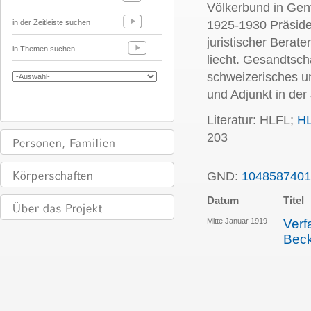
Völkerbund in Gen
in der Zeitleiste suchen
1925-1930 Präside
juristischer Berat
in Themen suchen
liecht. Gesandtsch
schweizerisches un
und Adjunkt in der
Literatur: HLFL;
H
203
GND:
1048587401
Datum
Titel
Mitte Januar 1919
Verf
Bec