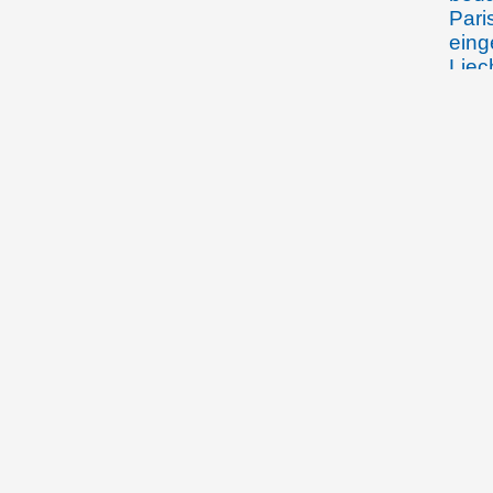
Pari
eing
Liec
Selb
23.05.1919
Char
Gesa
zum 
eine
07.06.1919
Prin
Fürs
eine
fürs
gege
Fürs
Land
(Fra
26.06.1919
Prin
Land
aktu