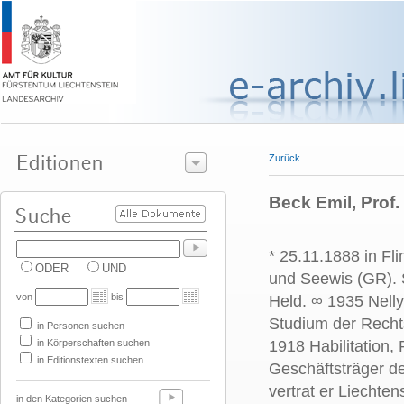
Zurück
Beck Emil, Prof. 
* 25.11.1888 in Fl
ODER
UND
und Seewis (GR). 
von
bis
Held. ∞ 1935 Nell
Studium der Rechts
in Personen suchen
in Körperschaften suchen
1918 Habilitation,
in Editionstexten suchen
Geschäftsträger de
vertrat er Liechten
in den Kategorien suchen