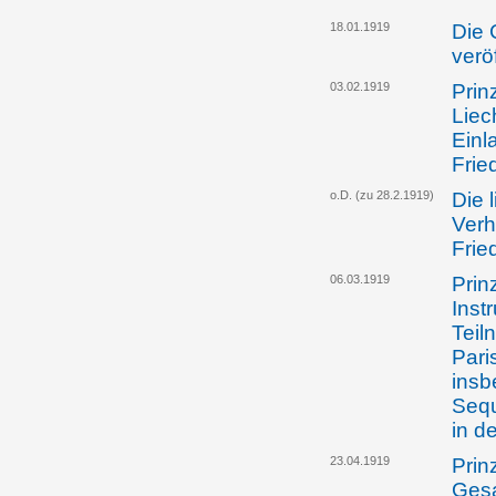
18.01.1919
Die 
verö
03.02.1919
Prin
Liec
Einl
Frie
o.D. (zu 28.2.1919)
Die 
Verh
Frie
06.03.1919
Prin
Inst
Teil
Pari
insb
Sequ
in d
23.04.1919
Prin
Gesa