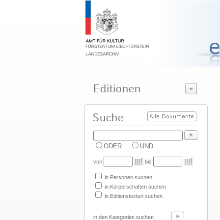
ODER
UND
von
bis
in Personen suchen
in Körperschaften suchen
in Editionstexten suchen
in den Kategorien suchen