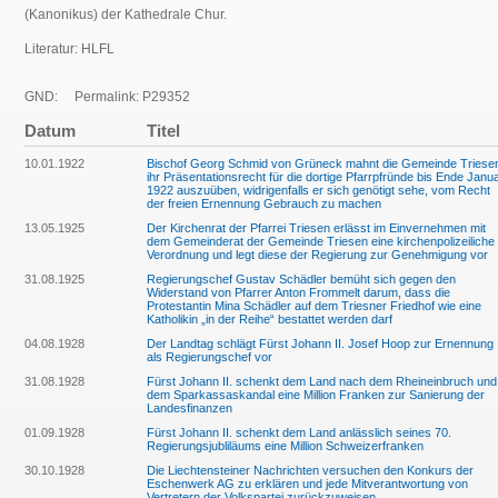
(Kanonikus) der Kathedrale Chur.
Literatur: HLFL
GND:
Permalink: P29352
Datum
Titel
10.01.1922
Bischof Georg Schmid von Grüneck mahnt die Gemeinde Triese
ihr Präsentationsrecht für die dortige Pfarrpfründe bis Ende Janu
1922 auszuüben, widrigenfalls er sich genötigt sehe, vom Recht
der freien Ernennung Gebrauch zu machen
13.05.1925
Der Kirchenrat der Pfarrei Triesen erlässt im Einvernehmen mit
dem Gemeinderat der Gemeinde Triesen eine kirchenpolizeiliche
Verordnung und legt diese der Regierung zur Genehmigung vor
31.08.1925
Regierungschef Gustav Schädler bemüht sich gegen den
Widerstand von Pfarrer Anton Frommelt darum, dass die
Protestantin Mina Schädler auf dem Triesner Friedhof wie eine
Katholikin „in der Reihe“ bestattet werden darf
04.08.1928
Der Landtag schlägt Fürst Johann II. Josef Hoop zur Ernennung
als Regierungschef vor
31.08.1928
Fürst Johann II. schenkt dem Land nach dem Rheineinbruch und
dem Sparkassaskandal eine Million Franken zur Sanierung der
Landesfinanzen
01.09.1928
Fürst Johann II. schenkt dem Land anlässlich seines 70.
Regierungsjubliläums eine Million Schweizerfranken
30.10.1928
Die Liechtensteiner Nachrichten versuchen den Konkurs der
Eschenwerk AG zu erklären und jede Mitverantwortung von
Vertretern der Volkspartei zurückzuweisen