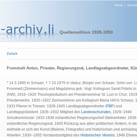
Home
|
Kontak
Quellenedition 1928-1950
Zurück
Frommelt Anton, Priester, Regierungsrat, Landtagsabgeordneter, Kün
* 14.3.1895 in Schaan, † 7.10.1975 in Vaduz, Bürger von Schaan. Sohn von 
Frommelt (Zimmermann) und Magdalena geb. Vogt. Kollegium Sankt Fidelis in
(NW), 1916–1920 Theologiestudium am Priesterseminar St. Luzi in Chur; 191
Priesterweihe. 1920–1922 Zeichenlehrer am Kollegium Maria Hilf in Schwyz. 
1933 Pfarrer in Triesen. 1928-1945 Landtagsabgeordneter (
FBP
) und
Landtagspräsident. 1928–1932 Mitglied des
Landesschulrates
, 1929–1946
Schulkommissär. 1933-1938 vollamtlicher Regierungschef-Stellvertreter, 193
vollamtlicher Regierungsrat. 1945 Rückzug aus allen politischen Ämtern, in de
widmete er sich der Kunst (Malerei, Fotografie) und historischen und archäolo
Arbeiten. 1930–1955 Vorstandsmitglied des
Historischen Vereins
. 1946 Ehre