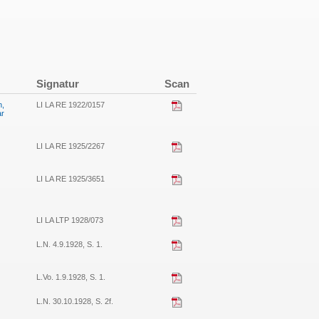
Signatur
Scan
n,
LI LA RE 1922/0157
ar
LI LA RE 1925/2267
LI LA RE 1925/3651
LI LA LTP 1928/073
L.N. 4.9.1928, S. 1.
L.Vo. 1.9.1928, S. 1.
L.N. 30.10.1928, S. 2f.