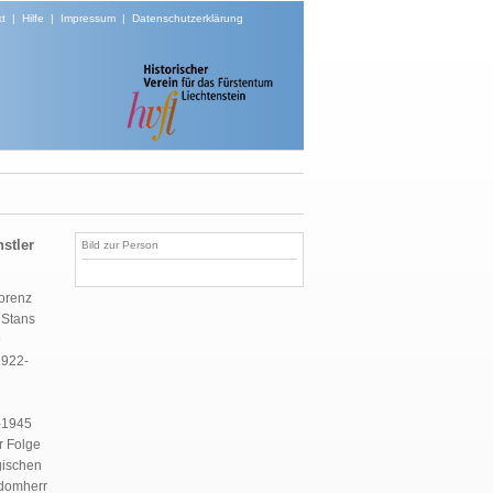
t
|
Hilfe
|
Impressum
|
Datenschutzerklärung
stler
Bild zur Person
Lorenz
 Stans
9
1922-
8-1945
r Folge
gischen
ndomherr