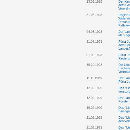
13.05.1925
Der Kirc
dem Gem
Verordn
31.08.1925
Regieru
Widerst
Protesta
Katholik
04.08.1928
Der Lan
als Reg
31.08.1928
Fürst J
dem Spa
Landesf
01.09.1928
Fürst Jo
Regierun
30.10.1928
Die Lie
Eschenw
Vertret
11.11.1928
Der Lan
Fürst Jo
12.02.1929
Das "Li
verstor
12.02.1929
Der Lan
Fürsten 
19.02.1929
Das "Lie
Einsegnu
21.02.1929
Das "Lie
den ver
21.02.1929
Das "Lie