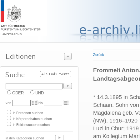
Zurück
Frommelt Anton, 
Landtagsabgeord
ODER
UND
* 14.3.1895 in Sch
von
bis
Schaan. Sohn von
Magdalena geb. Vog
in Personen suchen
in Körperschaften suchen
(NW), 1916–1920 T
in Editionstexten suchen
Luzi in Chur; 1919
am Kollegium Maria
in den Kategorien suchen