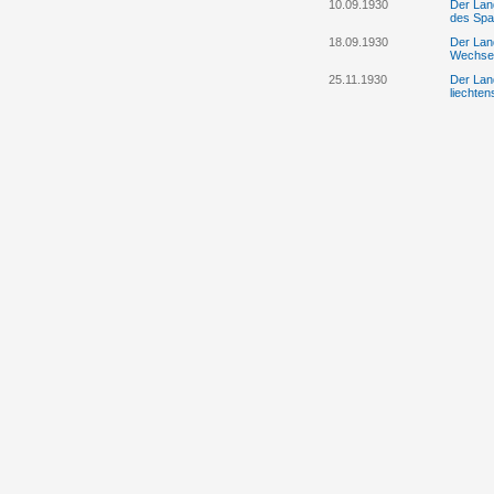
10.09.1930
Der Lan
des Spa
18.09.1930
Der Lan
Wechsel
25.11.1930
Der Land
liechten
28.11.1930
Der Lan
insbeso
Kurator
28.11.1930
Der Lan
Binnenk
28.11.1930
Der Lan
Postmus
29.12.1930
Der Land
Gesandt
29.12.1930
Der Lan
Binnenk
19.02.1931
Der Lan
Grundbu
Eschen
19.02.1931
Der Tex
Grundbu
jedoch 
21.02.1931
Der Land
Regieru
21.02.1931
Der Lan
Alt-Reg
Sparkas