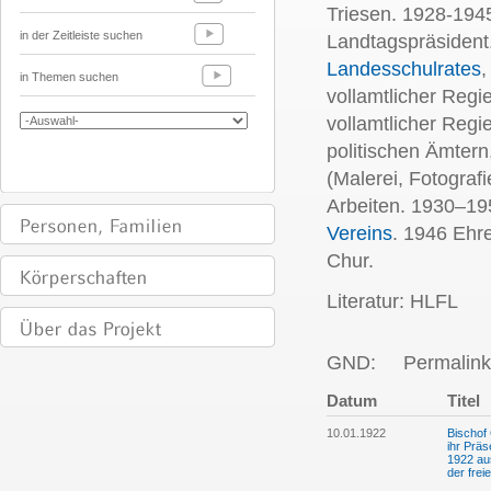
Triesen. 1928-194
in der Zeitleiste suchen
Landtagspräsident
Landesschulrates
,
in Themen suchen
vollamtlicher Regi
vollamtlicher Regi
politischen Ämtern
(Malerei, Fotograf
Arbeiten. 1930–19
Vereins
. 1946 Ehr
Chur.
Literatur: HLFL
GND:
Permalink
Datum
Titel
10.01.1922
Bischof
ihr Präs
1922 aus
der fre