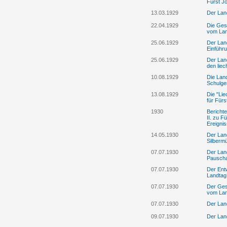
Fürst Jo
13.03.1929
Der Land
22.04.1929
Die Gese
vom Lan
25.06.1929
Der Lan
Einführ
25.06.1929
Der Land
den liec
10.08.1929
Die Land
Schulges
13.08.1929
Die "Lie
für Fürs
1930
Bericht
II. zu 
Ereigni
14.05.1930
Der Lan
Silberm
07.07.1930
Der Lan
Pauscha
07.07.1930
Der Ent
Landtag
07.07.1930
Der Ges
vom Lan
07.07.1930
Der Lan
09.07.1930
Der Lan