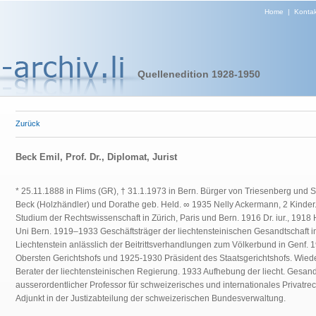
Home
|
Kontak
Quellenedition 1928-1950
Zurück
Beck Emil, Prof. Dr., Diplomat, Jurist
* 25.11.1888 in Flims (GR), † 31.1.1973 in Bern. Bürger von Triesenberg und
Beck (Holzhändler) und Dorathe geb. Held. ∞ 1935 Nelly Ackermann, 2 Kinder
Studium der Rechtswissenschaft in Zürich, Paris und Bern. 1916 Dr. iur., 1918 H
Uni Bern. 1919–1933 Geschäftsträger der liechtensteinischen Gesandtschaft in
Liechtenstein anlässlich der Beitrittsverhandlungen zum Völkerbund in Genf.
Obersten Gerichtshofs und 1925-1930 Präsident des Staatsgerichtshofs. Wieder
Berater der liechtensteinischen Regierung. 1933 Aufhebung der liecht. Gesand
ausserordentlicher Professor für schweizerisches und internationales Privatrec
Adjunkt in der Justizabteilung der schweizerischen Bundesverwaltung.