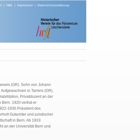
t
|
Hilfe
|
Impressum
|
Datenschutzerklärung
 Seewis (GR). Sohn von Johann
. Aufgewachsen in Tamins (GR),
abilitation, Privatdozent an der
 Bern. 1920 vertrat er
 1922-1930 Präsident des
holt Gutachter und juristischer
tschaft in Bern. Ab 1933
ht an der Universität Bern und