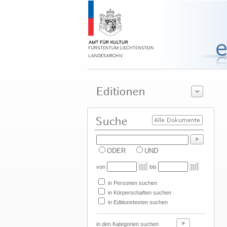
ODER
UND
von
bis
in Personen suchen
in Körperschaften suchen
in Editionstexten suchen
in den Kategorien suchen