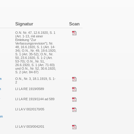
Signatur
Scan
O.N. Nr. 47, 12.6.1920, S. 1
(Art. 1-13, mit einer
Einleitung "Zur
Verfassungsrevision"); Nr.
48, 16.6.1920, S. 1 (Art. 14-
34); O.N., Nr. 49, 19.6.1920,
S. 1 (Art. 35-52); O.N., Nr.
50, 23.6.1920, S. 1-2 (Art.
53-70); O.N., Nr. 51,
26.6.1920, S. 1 (Art. 71-83)
und O.N., Nr. 52, 30.6.1920,
S. 2 (Art. 84-87)
mm
O.N., Nr. 3, 18.1.1919, S. 1-
2
m
LI LA RE 1919/0589
r
LI LA RE 1919/1144 ad 589
LI LA V 002/0170/05
en
LI LA V 003/0042/01