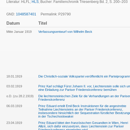
Literatur: HLFL;
HLS
;
Bucher: Familienchronik Triesenberg Bd. 2, S.
200–203
GND:
1048587401
Permalink: P29790
Datum
Titel
Mitte Januar 1919
Verfassungsentwurf von Wilhelm Beck
18.01.1919
Die Christlich-soziale Volkspartei veröffentlicht ein Parteiprogra
03.02.1919
Prinz Karl schlägt Fürst Johann II. vor, Liechtenstein solle sich u
eine Einladung zur Pariser Friedenskonferenz bemühen
o.D. (zu 28.2.1919)
Die liechtensteinischen Ziele für die Verhandlungen an der Parise
Friedenskonferenz
06.03.1919
Prinz Eduard erteilt Emil Beck Instruktionen für die angestrebte
Teilnahme Liechtensteins an der Pariser Friedenskonferenz,
insbesondere hinsichtlich der Sequestration fürstlicher Besitzung
in der Tschechoslowakei
23.04.1919
Prinz Eduard bittet den französischen Gesandten in Wien, Henri
Allizé, sich dafür einzusetzen, dass Liechtenstein zur Pariser
Friedenskonferenz eingeladen wird