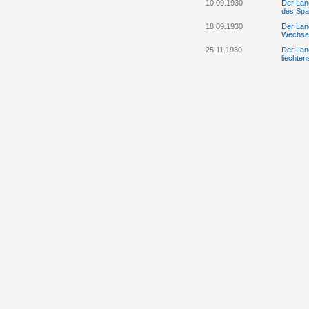
10.09.1930
Der Lan
des Spa
18.09.1930
Der Lan
Wechsel
25.11.1930
Der Land
liechten
28.11.1930
Der Lan
Postmus
28.11.1930
Der Lan
insbeso
Kurator
28.11.1930
Der Lan
Binnenk
29.12.1930
Der Land
Gesandt
29.12.1930
Der Lan
Binnenk
19.02.1931
Der Lan
Grundbu
Eschen
19.02.1931
Der Tex
Grundbu
jedoch 
21.02.1931
Der Land
Regieru
21.02.1931
Der Lan
Alt-Reg
Sparkas