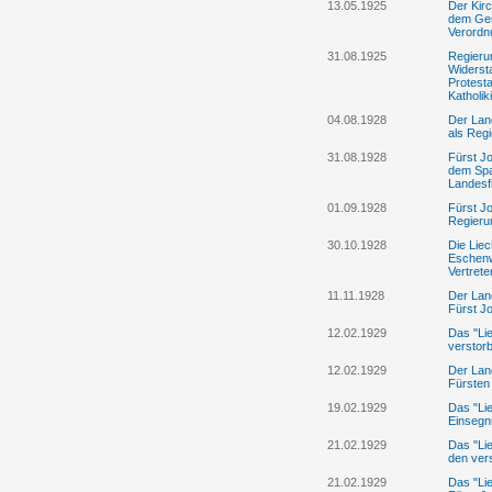
13.05.1925
Der Kirc
dem Gem
Verordn
31.08.1925
Regieru
Widerst
Protesta
Katholik
04.08.1928
Der Lan
als Reg
31.08.1928
Fürst J
dem Spa
Landesf
01.09.1928
Fürst Jo
Regierun
30.10.1928
Die Lie
Eschenw
Vertret
11.11.1928
Der Lan
Fürst Jo
12.02.1929
Das "Li
verstor
12.02.1929
Der Lan
Fürsten 
19.02.1929
Das "Lie
Einsegnu
21.02.1929
Das "Lie
den ver
21.02.1929
Das "Lie