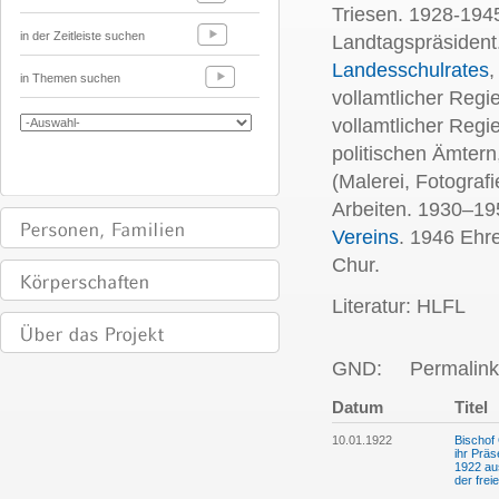
Triesen. 1928-194
in der Zeitleiste suchen
Landtagspräsident
Landesschulrates
,
in Themen suchen
vollamtlicher Regi
vollamtlicher Regi
politischen Ämtern
(Malerei, Fotograf
Arbeiten. 1930–19
Vereins
. 1946 Ehr
Chur.
Literatur: HLFL
GND:
Permalink
Datum
Titel
10.01.1922
Bischof
ihr Präs
1922 aus
der fre