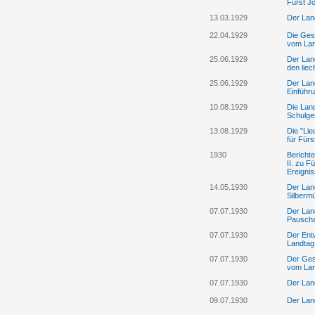
Fürst Jo
13.03.1929
Der Land
22.04.1929
Die Gese
vom Lan
25.06.1929
Der Land
den liec
25.06.1929
Der Lan
Einführ
10.08.1929
Die Land
Schulges
13.08.1929
Die "Lie
für Fürs
1930
Bericht
II. zu 
Ereigni
14.05.1930
Der Lan
Silberm
07.07.1930
Der Lan
Pauscha
07.07.1930
Der Ent
Landtag
07.07.1930
Der Ges
vom Lan
07.07.1930
Der Lan
09.07.1930
Der Lan