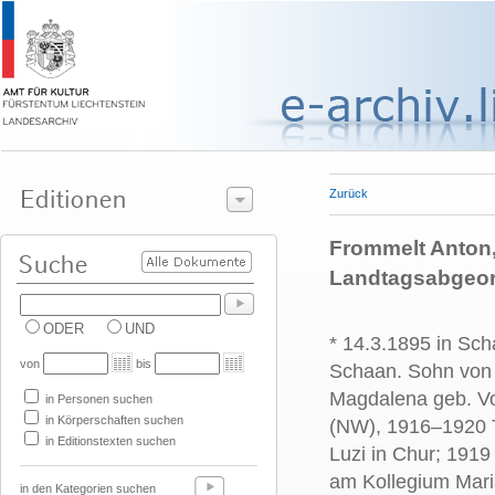
Zurück
Frommelt Anton, 
Landtagsabgeord
ODER
UND
* 14.3.1895 in Sch
von
bis
Schaan. Sohn von
Magdalena geb. Vog
in Personen suchen
in Körperschaften suchen
(NW), 1916–1920 T
in Editionstexten suchen
Luzi in Chur; 1919
am Kollegium Maria
in den Kategorien suchen