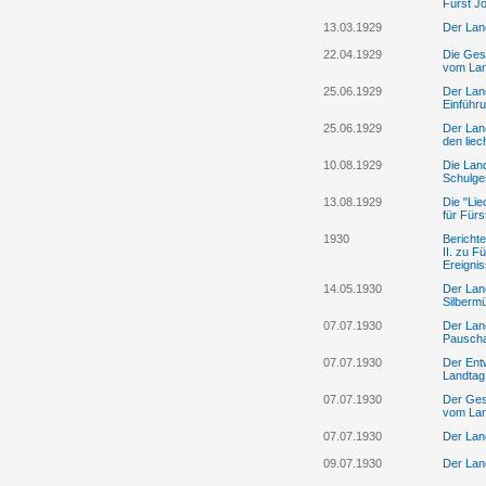
Fürst Jo
13.03.1929
Der Land
22.04.1929
Die Gese
vom Lan
25.06.1929
Der Lan
Einführ
25.06.1929
Der Land
den liec
10.08.1929
Die Land
Schulges
13.08.1929
Die "Lie
für Fürs
1930
Bericht
II. zu 
Ereigni
14.05.1930
Der Lan
Silberm
07.07.1930
Der Lan
Pauscha
07.07.1930
Der Ent
Landtag
07.07.1930
Der Ges
vom Lan
07.07.1930
Der Lan
09.07.1930
Der Lan