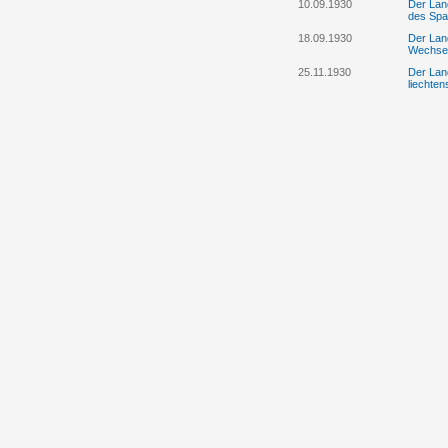
10.09.1930
Der Lan
des Spa
18.09.1930
Der Lan
Wechsel
25.11.1930
Der Land
liechten
28.11.1930
Der Lan
insbeso
Kurator
28.11.1930
Der Lan
Binnenk
28.11.1930
Der Lan
Postmus
29.12.1930
Der Land
Gesandt
29.12.1930
Der Lan
Binnenk
19.02.1931
Der Lan
Grundbu
Eschen
19.02.1931
Der Tex
Grundbu
jedoch 
21.02.1931
Der Land
Regieru
21.02.1931
Der Lan
Alt-Reg
Sparkas