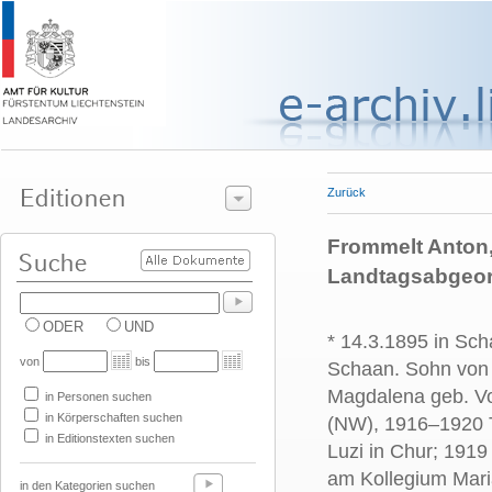
Zurück
Frommelt Anton, 
Landtagsabgeord
ODER
UND
* 14.3.1895 in Sch
von
bis
Schaan. Sohn von
Magdalena geb. Vog
in Personen suchen
in Körperschaften suchen
(NW), 1916–1920 T
in Editionstexten suchen
Luzi in Chur; 1919
am Kollegium Maria
in den Kategorien suchen