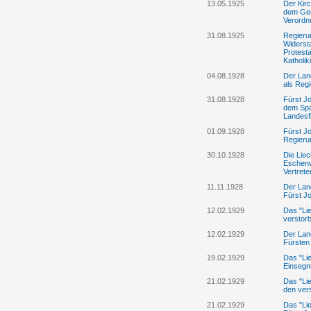
13.05.1925
Der Kirc
dem Gem
Verordn
31.08.1925
Regieru
Widerst
Protesta
Katholik
04.08.1928
Der Lan
als Reg
31.08.1928
Fürst J
dem Spa
Landesf
01.09.1928
Fürst Jo
Regierun
30.10.1928
Die Lie
Eschenw
Vertret
11.11.1928
Der Lan
Fürst Jo
12.02.1929
Das "Li
verstor
12.02.1929
Der Lan
Fürsten 
19.02.1929
Das "Lie
Einsegnu
21.02.1929
Das "Lie
den ver
21.02.1929
Das "Lie