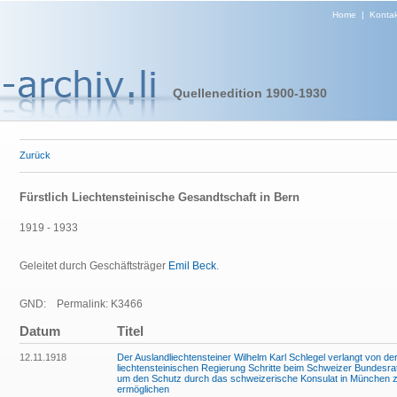
Home
|
Kontak
Quellenedition 1900-1930
Zurück
Fürstlich Liechtensteinische Gesandtschaft in Bern
1919 - 1933
Geleitet durch Geschäftsträger
Emil Beck
.
GND:
Permalink: K3466
Datum
Titel
12.11.1918
Der Auslandliechtensteiner Wilhelm Karl Schlegel verlangt von de
liechtensteinischen Regierung Schritte beim Schweizer Bundesrat
um den Schutz durch das schweizerische Konsulat in München 
ermöglichen