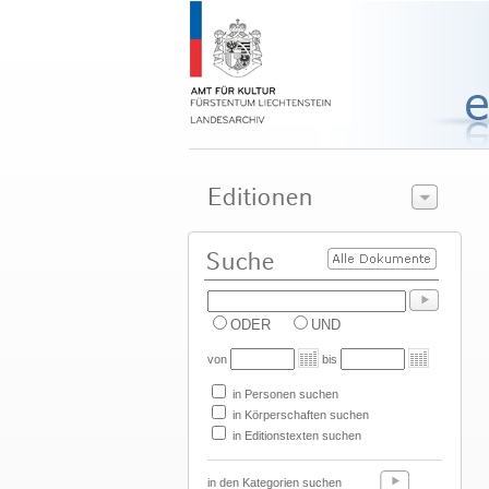
ODER
UND
von
bis
in Personen suchen
in Körperschaften suchen
in Editionstexten suchen
in den Kategorien suchen