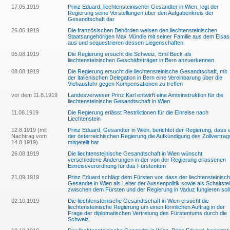
17.05.1919
Prinz Eduard, liechtensteinischer Gesandter in Wien, legt der
Regierung seine Vorstellungen über den Aufgabenkreis der
Gesandtschaft dar
26.06.1919
Die französischen Behörden weisen den liechtensteinischen
Staatsangehörigen Max Mündle mit seiner Familie aus dem Elsas
aus und sequestrieren dessen Liegenschaften
05.08.1919
Die Regierung ersucht die Schweiz, Emil Beck als
liechtensteinischen Geschäftsträger in Bern anzuerkennen
08.08.1919
Die Regierung ersucht die liechtensteinische Gesandtschaft, mit
der italienischen Delegation in Bern eine Vereinbarung über die
Viehausfuhr gegen Kompensationen zu treffen
vor dem 11.8.1919
Landesverweser Prinz Karl entwirft eine Amtsinstruktion für die
liechtensteinische Gesandtschaft in Wien
11.08.1919
Die Regierung erlässt Restriktionen für die Einreise nach
Liechtenstein
12.8.1919 (mit
Prinz Eduard, Gesandter in Wien, berichtet der Regierung, dass 
Nachtrag vom
der österreichischen Regierung die Aufkündigung des Zollvertrag
14.8.1919)
mitgeteilt hat
26.08.1919
Die liechtensteinische Gesandtschaft in Wien wünscht
verschiedene Änderungen in der von der Regierung erlassenen
Einreiseverordnung für das Fürstentum
21.09.1919
Prinz Eduard schlägt dem Fürsten vor, dass der liechtensteinisc
Gesandte in Wien als Leiter der Aussenpolitik sowie als Schaltstel
zwischen dem Fürsten und der Regierung in Vaduz fungieren soll
02.10.1919
Die liechtensteinische Gesandtschaft in Wien ersucht die
liechtensteinische Regierung um einen förmlichen Auftrag in der
Frage der diplomatischen Vertretung des Fürstentums durch die
Schweiz