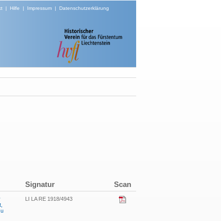
t
|
Hilfe
|
Impressum
|
Datenschutzerklärung
Signatur
Scan
r
LI LA RE 1918/4943
,
zu