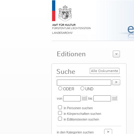
ODER
UND
von
bis
in Personen suchen
in Körperschaften suchen
in Editionstexten suchen
in den Kategorien suchen