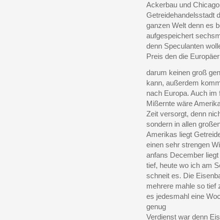
Ackerbau und Chicago i
Getreidehandelsstadt d
ganzen Welt denn es be
aufgespeichert sechsm
denn Speculanten woll
Preis den die Europäe
darum keinen groß gen
kann, außerdem kommt
nach Europa. Auch im f
Mißernte wäre Amerika 
Zeit versorgt, denn nic
sondern in allen große
Amerikas liegt Getreid
einen sehr strengen Wi
anfans December liegt
tief, heute wo ich am S
schneit es. Die Eisen
mehrere mahle so tief 
es jedesmahl eine Woc
genug
Verdienst war denn E