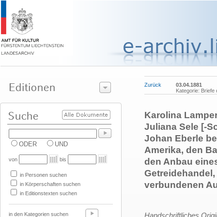
Zurück
03.04.1881
Kategorie: Briefe
Karolina Lamper
Juliana Sele [-
Johan Eberle b
ODER
UND
Amerika, den Ba
von
bis
den Anbau eines
Getreidehandel,
in Personen suchen
verbundenen Au
in Körperschaften suchen
in Editionstexten suchen
in den Kategorien suchen
Handschriftliches Orig