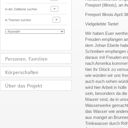
Freeport (Illinois), an 
in der Zeitleiste suchen
Freeport Illinois April 3
in Themen suchen
Vielgeliebte Tante!
Wir haben Euer werthe
Freuden empfangen am 
dem Johan Eberle habe
Schreiben empfangen 
daraus mit Freuden er
nach Amerika komme
hier ihr Glück zu vers
wie würden wir uns fre
auch euch sehen wür
wird hier Arbeit in hülle
sein, besonders da di
Maurer sind, da in uns
Wasserwerke gemacht
das Wasser wie andere
aus mangel an Brunne
Trinkwasser durch Röh