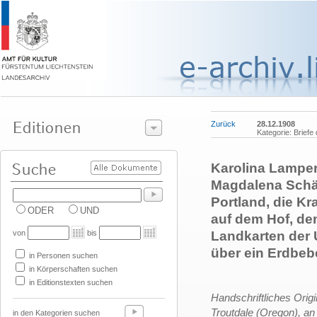
Zurück
28.12.1908
Kategorie: Briefe
Karolina Lampert
Magdalena Schä
Portland, die Kr
ODER
UND
auf dem Hof, de
von
bis
Landkarten der
über ein Erdbebe
in Personen suchen
in Körperschaften suchen
in Editionstexten suchen
Handschriftliches Orig
Troutdale (Oregon), an
in den Kategorien suchen