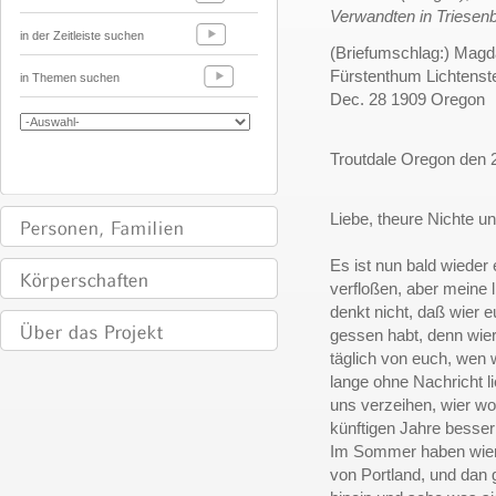
Verwandten in Triesen
in der Zeitleiste suchen
(Briefumschlag:) Magda
Fürstenthum Lichtenst
in Themen suchen
Dec. 28 1909 Oregon
Troutdale Oregon den
Liebe, theure Nichte u
Es ist nun bald wieder 
verfloßen, aber meine 
denkt nicht, daß wier e
gessen habt, denn wie
täglich von euch, wen 
lange ohne Nachricht 
uns verzeihen, wier wo
künftigen Jahre besser
Im Sommer haben wier
von Portland, und dan 