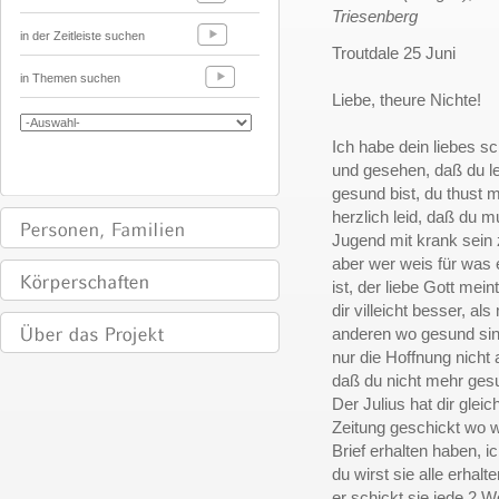
Triesenberg
in der Zeitleiste suchen
Troutdale 25 Juni
in Themen suchen
Liebe, theure Nichte!
Ich habe dein liebes sc
und gesehen, daß du le
gesund bist, du thust m
herzlich leid, daß du m
Jugend mit krank sein 
aber wer weis für was 
ist, der liebe Gott mein
dir villeicht besser, als
anderen wo gesund sin
nur die Hoffnung nicht
daß du nicht mehr gesu
Der Julius hat dir glei
Zeitung geschickt wo w
Brief erhalten haben, ic
du wirst sie alle erhalt
er schickt sie jede 2 