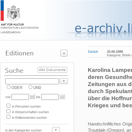
Zurück
25.06.1898
Kategorie: Briefe
Karolina Lampert
deren Gesundhei
Zeitungen aus d
ODER
UND
durch Spekulant
von
bis
über die Hoffnu
Krieges und bes
in Personen suchen
in Körperschaften suchen
in Editionstexten suchen
Handschriftliches Orig
Troutdale (Oregon), an
in den Kategorien suchen