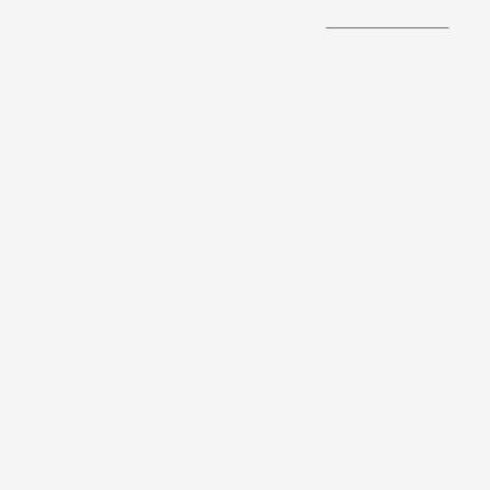
______________