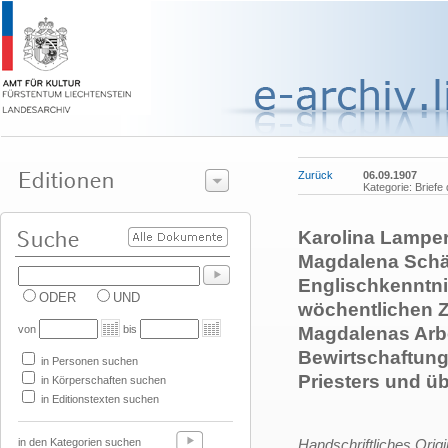
Zurück
06.09.1907
Kategorie: Briefe
Karolina Lampert
Magdalena Schäd
Englischkenntni
ODER
UND
wöchentlichen Z
von
bis
Magdalenas Arbei
Bewirtschaftung
in Personen suchen
Priesters und üb
in Körperschaften suchen
in Editionstexten suchen
in den Kategorien suchen
Handschriftliches Orig