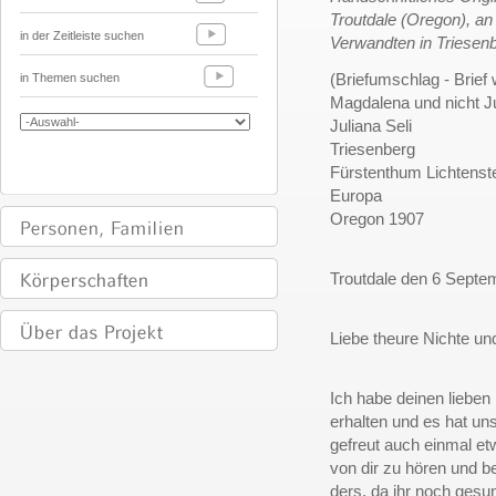
Troutdale (Oregon), an
in der Zeitleiste suchen
Verwandten in Triesen
(Briefumschlag - Brief
in Themen suchen
Magdalena und nicht Ju
Juliana Seli
Triesenberg
Fürstenthum Lichtenst
Europa
Oregon 1907
Troutdale den 6 Septe
Liebe theure Nichte u
Ich habe deinen lieben 
erhalten und es hat uns
gefreut auch einmal e
von dir zu hören und b
ders, da ihr noch gesu