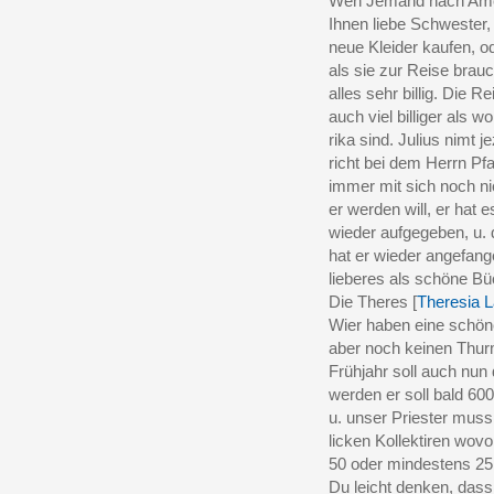
Wen Jemand nach Ame
Ihnen liebe Schwester,
neue Kleider kaufen, o
als sie zur Reise brauc
alles sehr billig. Die R
auch viel billiger als 
rika sind. Julius nimt j
richt bei dem Herrn Pfar
immer mit sich noch ni
er werden will, er hat e
wieder aufgegeben, u. 
hat er wieder angefange
lieberes als schöne Bü
Die Theres [
Theresia 
Wier haben eine schöne
aber noch keinen Thur
Frühjahr soll auch nun 
werden er soll bald 60
u. unser Priester muss
licken Kollektiren wovo
50 oder mindestens 25
Du leicht denken, dass