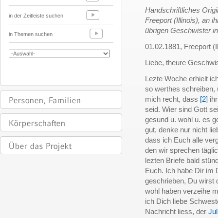
Handschriftliches Orig
in der Zeitleiste suchen
Freeport (Illinois), an
übrigen Geschwister in
in Themen suchen
01.02.1881, Freeport (Il
Liebe, theure Geschwis
Lezte Woche erhielt ic
so werthes schreiben, u
mich recht, dass
[2]
ihr
seid. Wier sind Gott se
gesund u. wohl u. es g
gut, denke nur nicht l
dass ich Euch alle ve
den wir sprechen tägli
lezten Briefe bald stün
Euch. Ich habe Dir im
geschrieben, Du wirst d
wohl haben verzeihe m
ich Dich liebe Schwest
Nachricht liess, der
Jul