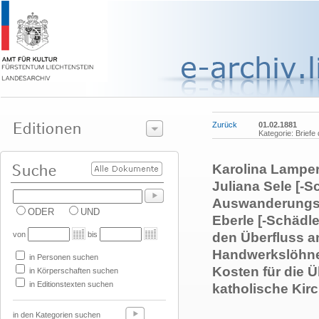
Zurück
01.02.1881
Kategorie: Briefe
Karolina Lamper
Juliana Sele [-S
Auswanderungsw
ODER
UND
Eberle [-Schädl
von
bis
den Überfluss a
Handwerkslöhne
in Personen suchen
Kosten für die 
in Körperschaften suchen
in Editionstexten suchen
katholische Kirch
in den Kategorien suchen