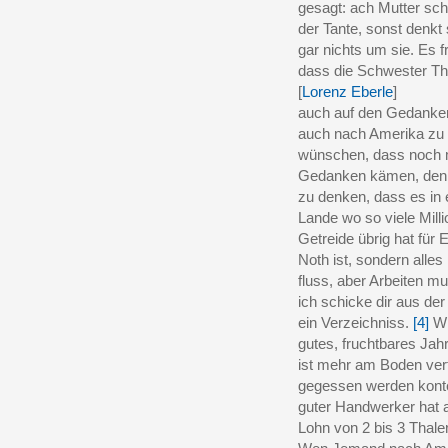
gesagt: ach Mutter sc
der Tante, sonst denkt 
gar nichts um sie. Es f
dass die Schwester Th
[
Lorenz Eberle
]
auch auf den Gedank
auch nach Amerika zu
wünschen, dass noch 
Gedanken kämen, den e
zu denken, dass es in
Lande wo so viele Milli
Getreide übrig hat für 
Noth ist, sondern alles
fluss, aber Arbeiten 
ich schicke dir aus der
ein Verzeichniss.
[4]
Wi
gutes, fruchtbares Jah
ist mehr am Boden verf
gegessen werden konte
guter Handwerker hat 
Lohn von 2 bis 3 Thale