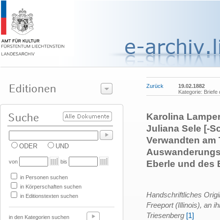
Zurück
19.02.1882
Kategorie: Briefe
Karolina Lamper
Juliana Sele [-
Verwandten am T
ODER
UND
Auswanderungs
von
bis
Eberle und des 
in Personen suchen
in Körperschaften suchen
Handschriftliches Orig
in Editionstexten suchen
Freeport (Illinois), an
Triesenberg
[1]
in den Kategorien suchen