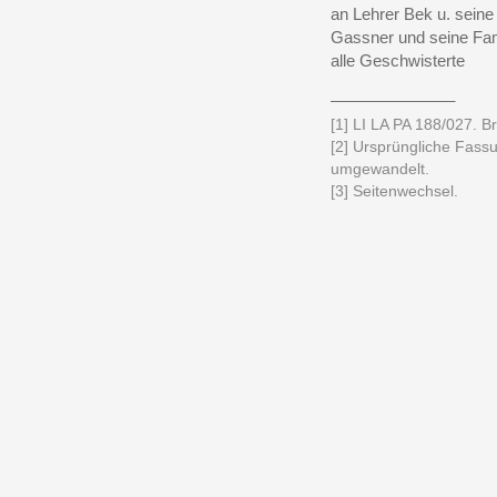
an Lehrer Bek u. seine
Gassner und seine Fa
alle Geschwisterte
______________
[1] LI LA PA 188/027. Bri
[2] Ursprüngliche Fassu
umgewandelt.
[3] Seitenwechsel.