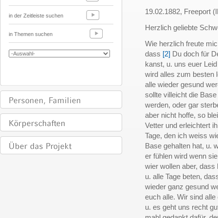
19.02.1882, Freeport (Il
in der Zeitleiste suchen
Herzlich geliebte Schw
in Themen suchen
Wie herzlich freute mic
dass
[2]
Du doch für De
kanst, u. uns euer Leid
wird alles zum besten 
alle wieder gesund wer
sollte villeicht die Ba
werden, oder gar sterb
aber nicht hoffe, so bl
Vetter und erleichtert 
Tage, den ich weiss wie
Base gehalten hat, u. w
er fühlen wird wenn sie
wier wollen aber, dass
u. alle Tage beten, dass
wieder ganz gesund we
euch alle. Wir sind all
u. es geht uns recht gut
mahl gedankt dafür, d