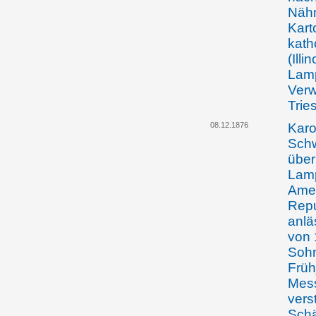
Nähm
Kart
kath
(Illi
Lamp
Verw
Trie
08.12.1876
Karo
Schw
über
Lamp
Amer
Repu
anlä
von 
Sohn
Früh
Mess
vers
Schä