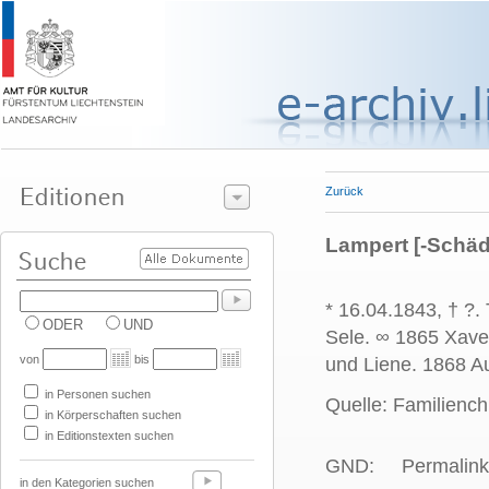
Zurück
Lampert [-Schäd
* 16.04.1843, † ?
ODER
UND
Sele. ∞ 1865 Xaver
von
bis
und Liene. 1868 Au
in Personen suchen
Quelle: Familiench
in Körperschaften suchen
in Editionstexten suchen
GND:
Permalink
in den Kategorien suchen