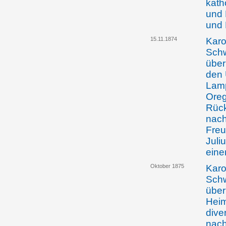
kath
und 
und 
15.11.1874
Karo
Schw
über
den 
Lamp
Oreg
Rück
nach
Freu
Juli
eine
Oktober 1875
Karo
Schw
über
Heim
dive
nach