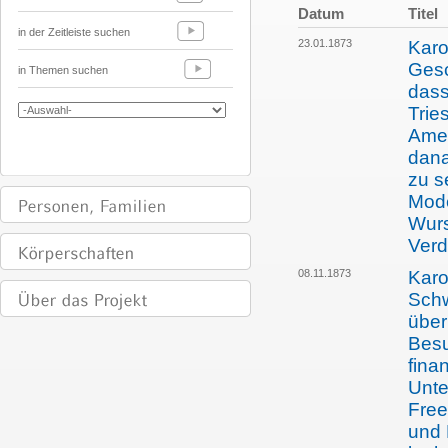
Datum
Titel
in der Zeitleiste suchen
23.01.1873
Karo
Gesc
in Themen suchen
dass
Trie
Ame
dana
zu s
Mode
Wurs
Verd
08.11.1873
Karo
Schw
über
Besu
fina
Unte
Freep
und 