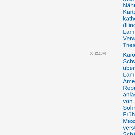
Nähm
Kart
kath
(Illi
Lamp
Verw
Trie
08.12.1876
Karo
Schw
über
Lamp
Amer
Repu
anlä
von 
Sohn
Früh
Mess
vers
Schä