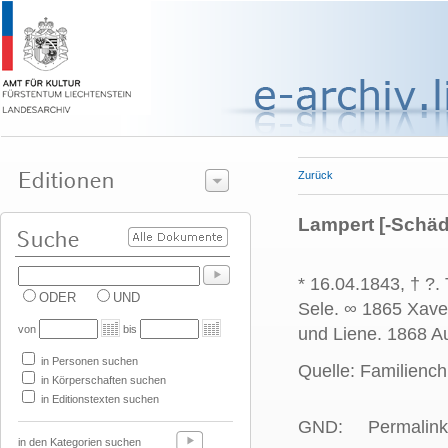
Zurück
Lampert [-Schäd
* 16.04.1843, † ?
ODER
UND
Sele. ∞ 1865 Xaver
von
bis
und Liene. 1868 Au
in Personen suchen
Quelle: Familiench
in Körperschaften suchen
in Editionstexten suchen
GND:
Permalink
in den Kategorien suchen