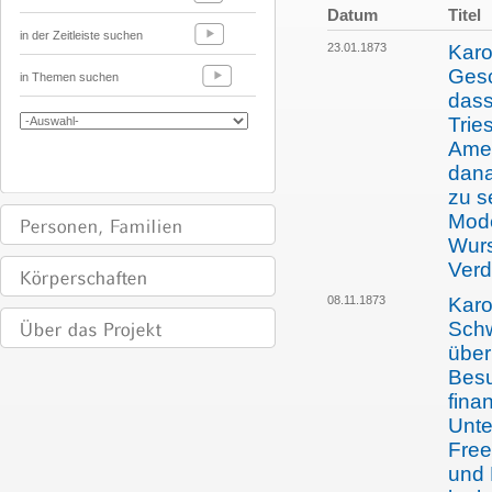
Datum
Titel
in der Zeitleiste suchen
23.01.1873
Karo
Gesc
in Themen suchen
dass
Trie
Ame
dana
zu s
Mode
Wurs
Verd
08.11.1873
Karo
Schw
über
Besu
fina
Unte
Freep
und 