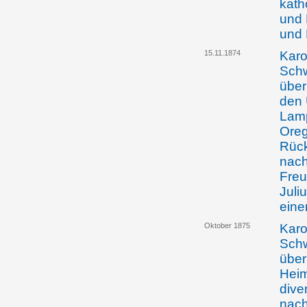
kath
und 
und 
15.11.1874
Karo
Schw
über
den 
Lamp
Oreg
Rück
nach
Freu
Juli
eine
Oktober 1875
Karo
Schw
über
Heim
dive
nach