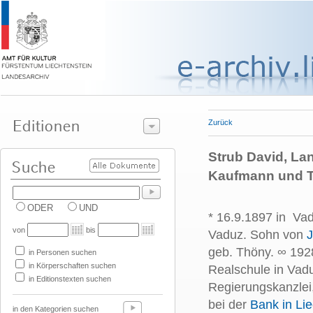
Zurück
Strub David, La
Kaufmann und 
ODER
UND
* 16.9.1897 in Vad
von
bis
Vaduz. Sohn von
J
geb. Thöny. ∞ 192
in Personen suchen
in Körperschaften suchen
Realschule in Vadu
in Editionstexten suchen
Regierungskanzlei
bei der
Bank in Lie
in den Kategorien suchen