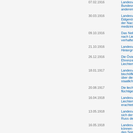
07.02.1916
Landesv
Bundesr
anderen
30.03.1916
Landesv
Eidgenö
der Nac
medizini
09.10.1916
Das Neb
nach Li
verhafte
21.10.1916
Landesv
Hinterg
26.12.1916
Die Öst
Ehrenzei
Liechten
18.01.1917
Landesv
bischöf
über di
staatlic
20.08.1917
Die liec
flüchtig
16.04.1918
Landesve
Liechten
erachte
13.05.1918
Landesve
sich der
Russ de
16.05.1918
Landesv
können 
den Som