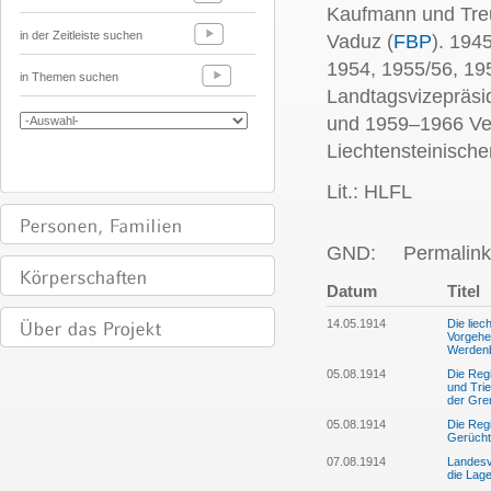
Kaufmann und Tre
in der Zeitleiste suchen
Vaduz (
FBP
). 194
1954, 1955/56, 19
in Themen suchen
Landtagsvizepräsi
und 1959–1966 Ver
Liechtensteinisch
Lit.: HLFL
GND:
Permalink
Datum
Titel
14.05.1914
Die lie
Vorgehe
Werdenb
05.08.1914
Die Reg
und Tri
der Gre
05.08.1914
Die Regi
Gerücht
07.08.1914
Landesv
die Lage