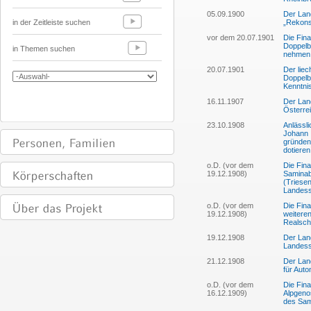
05.09.1900
Der Lan
in der Zeitleiste suchen
„Rekons
vor dem 20.07.1901
Die Fin
Doppelb
in Themen suchen
nehmen
20.07.1901
Der lie
Doppelb
Kenntni
16.11.1907
Der Lan
Österre
23.10.1908
Anlässli
Johann I
gründen
dotieren
o.D. (vor dem
Die Fin
19.12.1908)
Saminab
(Triese
Landessu
o.D. (vor dem
Die Fin
19.12.1908)
weitere
Realsch
19.12.1908
Der Lan
Landessu
21.12.1908
Der Lan
für Auto
o.D. (vor dem
Die Fin
16.12.1909)
Alpgenos
des Sam