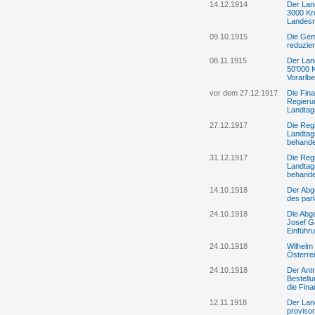
14.12.1914
Der Land
3000 Kro
Landesn
09.10.1915
Die Gem
reduzie
08.11.1915
Der Lan
50'000 
Vorarlbe
vor dem 27.12.1917
Die Fin
Regieru
Landtag
27.12.1917
Die Reg
Landtag
behande
31.12.1917
Die Reg
Landtag
behande
14.10.1918
Der Abg
des par
24.10.1918
Die Abge
Josef G
Einführ
24.10.1918
Wilhelm 
Österre
24.10.1918
Der Ant
Bestell
die Fin
12.11.1918
Der Lan
proviso