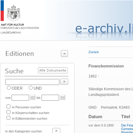
Zurück
Finanzkommission
1862 -
ODER
UND
Ständige Kommission des Lan
Landtagspräsident.
von
bis
in Personen suchen
GND:
Permalink: K3483
in Körperschaften suchen
Datum
Titel
in Editionstexten suchen
vor dem 5.9.1900
Die Fin
Gemeind
in den Kategorien suchen
Rheinbr