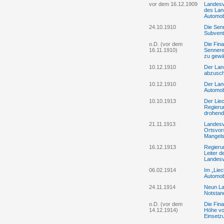
vor dem 16.12.1909
Landesv
des Land
Automob
24.10.1910
Die Sen
Subventi
o.D. (vor dem
Die Fin
16.11.1910)
Sennere
zu gew
10.12.1910
Der Land
abzusch
10.12.1910
Der Lan
Automobi
10.10.1913
Der Liec
Regieru
drohend
21.11.1913
Landesv
Ortsvor
Mangels 
16.12.1913
Regieru
Leiter d
Landesv
06.02.1914
Im „Liec
Automobi
24.11.1914
Neun La
Notsta
o.D. (vor dem
Die Fin
14.12.1914)
Höhe vo
Einsetz