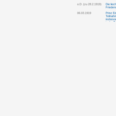
o.D. (zu 28.2.1919)
Die liec
Frieden
06.03.1919
Prinz Ed
Teilnah
insbeson
in der 
26.04.1919
Die „Ob
liechte
Exterrit
eigener 
14.06.1919
Wilhelm 
Österre
12.8.1919 (mit
Prinz Ed
Nachtrag vom
der öste
14.8.1919)
mitgeteil
vor 26.8.1919
Vertret
Vorgehe
18.09.1919
Alt-Land
Gehaltsr
befindli
25.11.1919
Der Land
03.12.1919
Prinz Ed
Österre
17.01.1920
Der Wie
Landtag
mit Öste
Einführ
30.01.1920
Der Lan