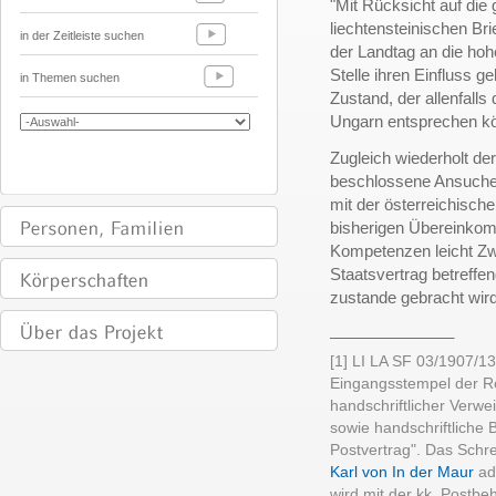
"Mit Rücksicht auf die
liechtensteinischen Bri
in der Zeitleiste suchen
der Landtag an die hoh
Stelle ihren Einfluss 
in Themen suchen
Zustand, der allenfall
Ungarn entsprechen kön
Zugleich wiederholt de
beschlossene Ansuch
mit der österreichisch
bisherigen Übereinkom
Kompetenzen leicht Zwe
Staatsvertrag betreffe
zustande gebracht wir
______________
[1] LI LA SF 03/1907/1
Eingangsstempel der Re
handschriftlicher Verw
sowie handschriftliche
Postvertrag". Das Sch
Karl von In der Maur
ad 
wird mit der kk. Postbe