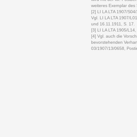
weiteres Exemplar des 
[2] LI LA LTA 1907/S04/
Vgl. LI LA LTA 1907/L0
und 16.11.1911, S. 17.
[3] LI LA LTA 1905/L14
[4] Vgl. auch die Vorsch
bevorstehenden Verhand
03/1907/13/0658, Posti