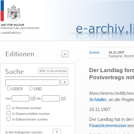
Zurück
16.11.1907
Kategorie: Bezie
Der Landtag for
Postvertrags mit
ODER
UND
Maschinenschriftliche
von
bis
Schädler
, an die Regie
in Personen suchen
16.11.1907
in Körperschaften suchen
Der Landtag hat in der
in Editionstexten suchen
Finanzkommission
bes
in den Kategorien suchen