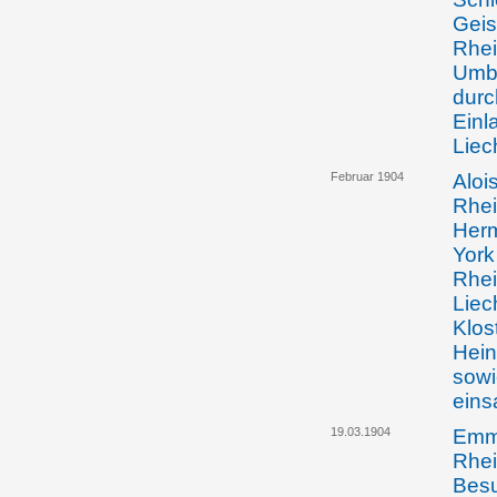
Geis
Rhei
Umba
durc
Einl
Liec
Februar 1904
Aloi
Rhei
Herm
York
Rhei
Liec
Klos
Hein
sowi
eins
19.03.1904
Emma
Rhei
Besu