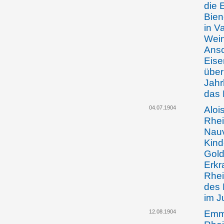
die 
Bie
in V
Wein
Ansc
Eise
über
Jahr
das 
04.07.1904
Aloi
Rhei
Nauv
Kind
Gold
Erkr
Rhei
des 
im J
12.08.1904
Emma