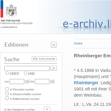
Zurück
Rheinberger Emm
* 4.5.1868 in Vadu
ODER
UND
(Hauptmann) und
von
bis
Rheinberger
. Ledi
1901 oft mit ihrer
in Personen suchen
in Körperschaften suchen
dem Weinbau.
in Editionstexten suchen
Lit.: L.Va. 24.11.19
in den Kategorien suchen