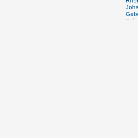
Rhei
Joha
Gebe
Beha
Wein
den 
Arbe
Spoe
Fran
Wied
Vadu
Wied
durc
Zuse
Volk
50jä
Schw
November 1904
Aloi
Rhei
Ehef