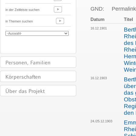
GND:
Permalink
in der Zeitleiste suchen
Datum
Titel
in Themen suchen
16.12.1901
Bert
Rhei
des 
Rhei
Herm
Wint
Wein
16.12.1903
Bert
über
das 
Obst
Regi
den 
24./25.12.1903
Emma
Rhei
Schi