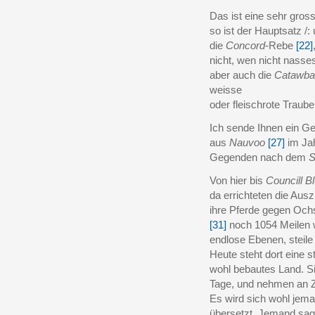
Das ist eine sehr gros
so ist der Hauptsatz /:
die
Concord
-Rebe
[22]
nicht, wen nicht nass
aber auch die
Catawba
weisse
oder fleischrote Traub
Ich sende Ihnen ein G
aus
Nauvoo
[27]
im Jah
Gegenden nach dem
S
Von hier bis
Councill Bl
da errichteten die Ausz
ihre Pferde gegen Och
[31]
noch 1054 Meilen 
endlose Ebenen, steil
Heute steht dort eine 
wohl bebautes Land. Sie
Tage, und nehmen an Z
Es wird sich wohl jema
übersetzt. Jemand sagt