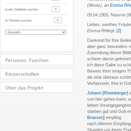
(Illinois), an
Emma Rhei
in der Zeitleiste suchen
09.04.1905, Nauvoo (Ill
in Themen suchen
Liebes, werthes Fräule
Emma Rhbrgr.
[2]
Dankend für Ihre Beilei
aber ganz besonders ve
Zusendung dieser Blätte
schwer davon getrennt,
ich diese Gabe zu schä
Beweis Ihrer innigen T
als eine überaus schön
Verfasserin, Ihre in Go
Johann [Rheinberger]
s
von hier gehen kann, 
lieben Vorangegangene
starben gut und Gott 
Brasser]
] empfing
nach öfterem Empfang d
Stunden vor ihrem Ende.