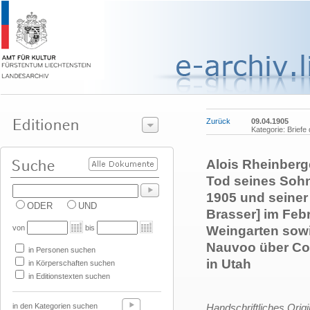
Zurück
09.04.1905
Kategorie: Briefe
Alois Rheinber
Tod seines Soh
1905 und seiner
ODER
UND
Brasser] im Feb
von
bis
Weingarten sow
Nauvoo über Cou
in Personen suchen
in Utah
in Körperschaften suchen
in Editionstexten suchen
in den Kategorien suchen
Handschriftliches Orig