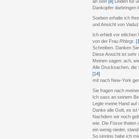
an
sein
[8]
Leiden für
u
Dankopfer darbringen 
Soeben erhalte ich Ihre
und Ansicht von Vadu
Ich erhielt vor etlich
von der Frau
Rhbrgr
.
[
Schreiben. Danken Sie i
Diese Ansicht ist sehr
Meinen sagen: ach, wi
Alle Drucksachen, die 
[14]
mit nach New-York geno
Sie fragen nach meine
Ich sass an seinem Be
Legte meine Hand auf 
Danke alle Gott, es is
Nachdem wir noch gebet
wie. Die Füsse thaten 
ein wenig nieder, stand
So sinnlos habe ich mi