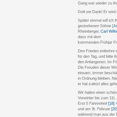
Gang war wieder zu ihm,
Gott sei Dank! Er wird 
Später einmal will ich 
gestorbenen Söhne [
Jo
Rheinberger,
Carl Wilh
dass mit dem
kommenden Frühjar Fri
Den Frieden entbehre i
für den Tag, und bitte 
den Anfangenen. Im Fri
Die Freuden dieser Welt
einsam, immer beschäf
in Ordnung bleiben. Ni
er hat zuletzt alles geh
Wir hatten einen schö
Vorwinter bis zum 11t.
Erst 0
Fahrenheit
[18]
=
und am 9t.
Februar
[20
während man aus der 