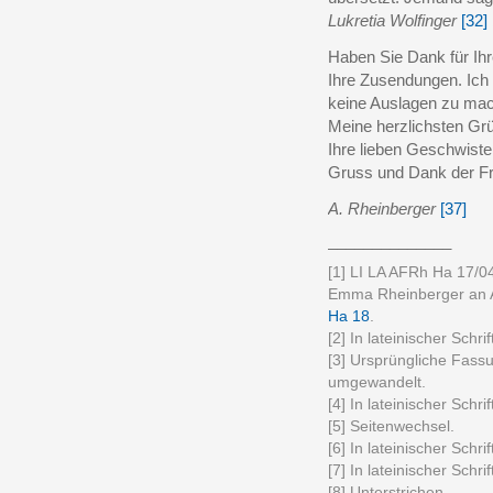
Lukretia Wolfinger
[32]
Haben Sie Dank für Ihre
Ihre Zusendungen. Ich 
keine Auslagen zu mac
Meine herzlichsten Gr
Ihre lieben Geschwiste
Gruss und Dank der F
A. Rheinberger
[37]
______________
[1] LI LA AFRh Ha 17/04.
Emma Rheinberger an A
Ha 18
.
[2] In lateinischer Schrif
[3] Ursprüngliche Fassu
umgewandelt.
[4] In lateinischer Schrif
[5] Seitenwechsel.
[6] In lateinischer Schrif
[7] In lateinischer Schrif
[8] Unterstrichen.