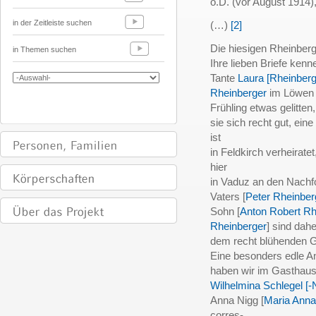
o.D. (vor August 1914)
in der Zeitleiste suchen
(…)
[2]
Die hiesigen Rheinberg
in Themen suchen
Ihre lieben Briefe kenn
Tante
Laura [Rheinberg
Rheinberger
im Löwen 
Frühling etwas gelitten,
sie sich recht gut, eine
ist
in Feldkirch verheiratet,
hier
in Vaduz an den Nachf
Vaters [
Peter Rheinber
Sohn [
Anton Robert Rh
Rheinberger
] sind dah
dem recht blühenden 
Eine besonders edle 
haben wir im Gasthaus 
Wilhelmina Schlegel [-
Anna Nigg [
Maria Anna
corres-