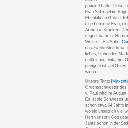
pondiert hatte. Diese ih
Frau Schlegel im Engel 
Ebenbild an Güte u. Ed
eine herrliche Frau, ei
Armen u. Kranken. Der 
segnet dafür ihr Haus in
Weise. – Ein Sohn [
Car
das zweite Kind Irma [
liebes, blühendes Mädc
natürlicher, einfacher 
geeignet ist viel Gutes
wirken. –
Unsere Tante
[Maxenti
Ordensschwester des 
v. Paul wird im August
Es ist die Schwester un
schon etwa 64 Jahre im
wo sie unsäglich viel w
Herrn unsern Gott gearb
Jahre schon in der Stel