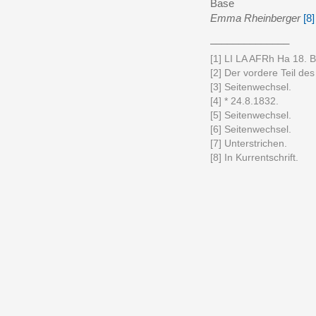
Base
Emma Rheinberger
[8]
______________
[1] LI LA AFRh Ha 18. Bri
[2] Der vordere Teil des 
[3] Seitenwechsel.
[4] * 24.8.1832.
[5] Seitenwechsel.
[6] Seitenwechsel.
[7] Unterstrichen.
[8] In Kurrentschrift.