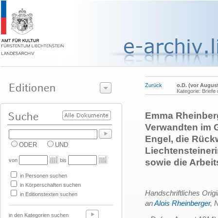
Zurück
o.D. (vor Augus
Kategorie: Brief
Emma Rheinberge
Verwandten im 
Engel, die Rück
ODER
UND
Liechtensteiner
von
bis
sowie die Arbei
in Personen suchen
in Körperschaften suchen
Handschriftliches Orig
in Editionstexten suchen
an
Alois Rheinberger
, 
in den Kategorien suchen